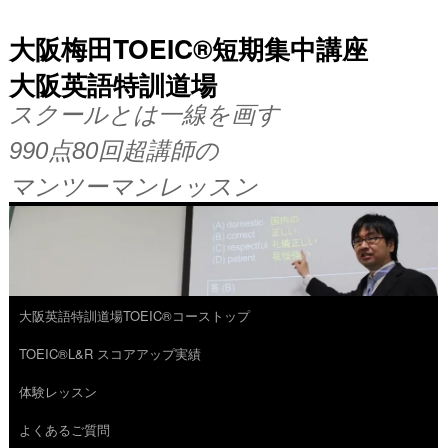
大阪梅田TOEIC®短期集中講座
大阪英語特訓道場
スクールとは一線を画す
990点80回超講師の
マンツーマンレッスン
大阪英語特訓道場TOEIC®コーストップ
コ
TOEIC®L&R スコアアップ実績
ン
体験レッスン
テ
よくあるご質問
ン