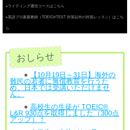
※ライティング通信コースはこちら
ツ
※英語プロ家庭教師（TOEIC®TEST 対策以外の対面レッスン）はこち
へ
ら
ス
キ
ッ
プ
●
【10月19日～31日】海外の
難民の若者に無償教育を行うた
め、日本では受講いただけませ
ん。
●
高校生の生徒が TOEIC®
L&R 930点を取得しました（300点
アップ）！