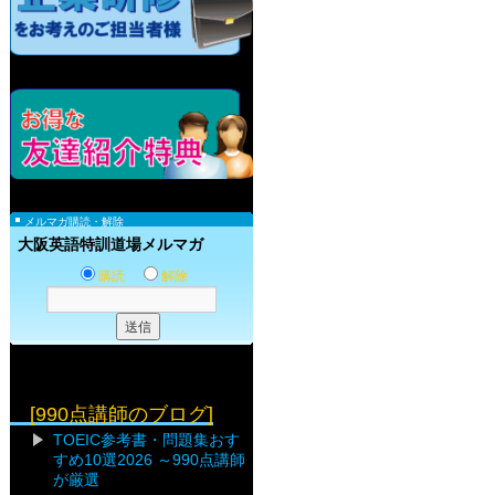
メルマガ購読・解除
大阪英語特訓道場メルマガ
購読
解除
[990点講師のブログ]
TOEIC参考書・問題集おす
すめ10選2026 ～990点講師
が厳選