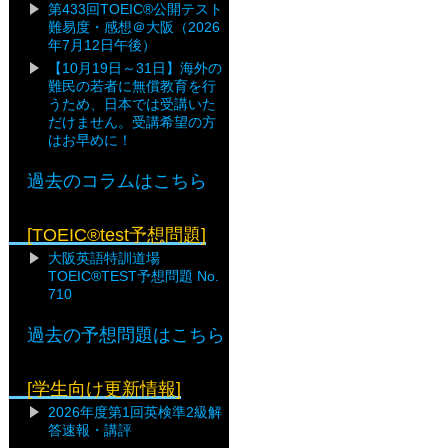
第433回TOEIC®公開テスト
難易度・感想＠大阪（2026
年7月12日午後）
【10月19日～31日】海外の
難民の若者に無償教育を行
うため、日本では受講いた
だけません。受講希望の方
はお早めに！
過去のコラムはこちら
[TOEIC®test予想問題]
大阪英語特訓道場
TOEIC®TEST予想問題 No.
710
過去の予想問題はこちら
[学生向け更新情報]
2026年度第1回英検準2級解
答速報・講評