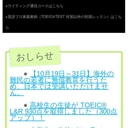
※ライティング通信コースはこちら
ツ
※英語プロ家庭教師（TOEIC®TEST 対策以外の対面レッスン）はこち
へ
ら
ス
キ
ッ
プ
●
【10月19日～31日】海外の
難民の若者に無償教育を行うた
め、日本では受講いただけませ
ん。
●
高校生の生徒が TOEIC®
L&R 930点を取得しました（300点
アップ）！