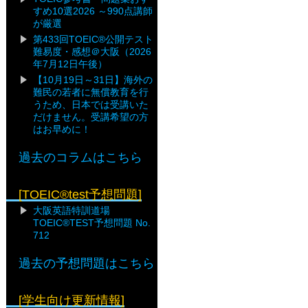
すめ10選2026 ～990点講師
が厳選
第433回TOEIC®公開テスト
難易度・感想＠大阪（2026
年7月12日午後）
【10月19日～31日】海外の
難民の若者に無償教育を行
うため、日本では受講いた
だけません。受講希望の方
はお早めに！
過去のコラムはこちら
[TOEIC®test予想問題]
大阪英語特訓道場
TOEIC®TEST予想問題 No.
712
過去の予想問題はこちら
[学生向け更新情報]