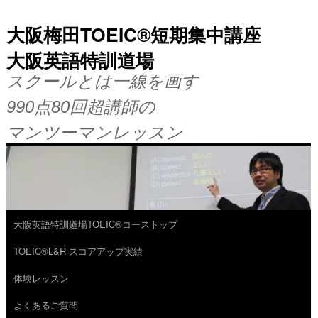
大阪梅田TOEIC®短期集中講座
大阪英語特訓道場
スクールとは一線を画す
990点80回超講師の
マンツーマンレッスン
大阪英語特訓道場TOEIC®コーストップ
コ
TOEIC®L&R スコアアップ実績
ン
体験レッスン
テ
よくあるご質問
ン