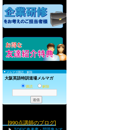
メルマガ購読・解除
大阪英語特訓道場メルマガ
購読
解除
[990点講師のブログ]
TOEIC参考書・問題集おす