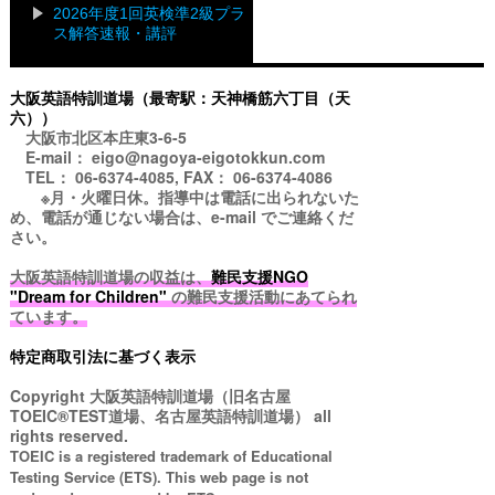
2026年度1回英検準2級プラ
ス解答速報・講評
大阪英語特訓道場（最寄駅：天神橋筋六丁目（天
六））
大阪市北区本庄東3-6-5
E-mail： eigo@nagoya-eigotokkun.com
TEL： 06-6374-4085, FAX： 06-6374-4086
※月・火曜日休。指導中は電話に出られないた
め、電話が通じない場合は、e-mail でご連絡くだ
さい。
大阪英語特訓道場の収益は、
難民支援NGO
"Dream for Children"
の難民支援活動にあてられ
ています。
特定商取引法に基づく表示
Copyright
大阪英語特訓道場（旧名古屋
TOEIC®TEST道場、名古屋英語特訓道場）
all
rights reserved.
TOEIC is a registered trademark of Educational
Testing Service (ETS). This web page is not