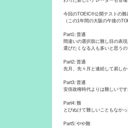
わった新しいナレーターも登場
今回のTOEIC®公開テストの
（この1年間の大阪の午後のTO
Part1: 普通
間違いの選択肢に難し目の表現
選びたくなる人も多いと思うの
Part2: 普通
先月、先々月と連続して易しか
Part3: 普通
安倍政権時代よりは難しいです
Part4: 難
とびぬけて難しいこともなかっ
Part5: やや難