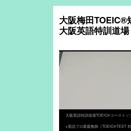
大阪梅田TOEIC
大阪英語特訓道場
大阪英語特訓道場TOEIC®コーストッ
コ
※英語プロ家庭教師（TOEIC®TES
ン