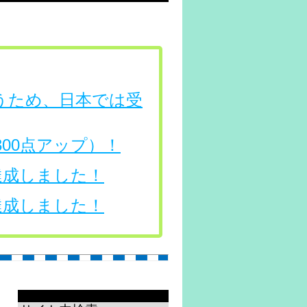
行うため、日本では受
（300点アップ）！
を達成しました！
を達成しました！