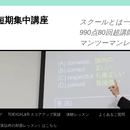
®短期集中講座
スクールとは一
990点80回超講
マンツーマン
プ
TOEIC®L&R スコアアップ実績
体験レッスン
よくあるご質問
T 対策以外の対面レッスン）はこちら