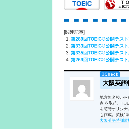
[関連記事]
第289回TOEIC®公開テス
第333回TOEIC®公開テス
第335回TOEIC®公開テス
第269回TOEIC®公開テス
大阪英語
地方無名校から東
点 を取得。TO
を随時オリジナ
も作成。英検1
大阪英語特訓道