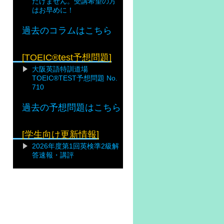
だけません。受講希望の方
はお早めに！
過去のコラムはこちら
[TOEIC®test予想問題]
大阪英語特訓道場
TOEIC®TEST予想問題 No.
710
過去の予想問題はこちら
[学生向け更新情報]
2026年度第1回英検準2級解
答速報・講評