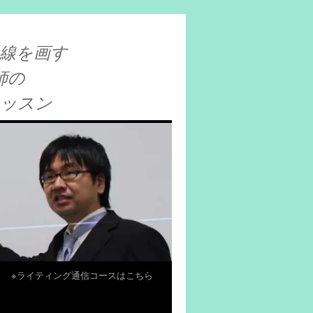
線を画す
師の
レッスン
※ライティング通信コースはこちら