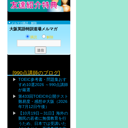
メルマガ購読・解除
大阪英語特訓道場メルマガ
購読
解除
[990点講師のブログ]
TOEIC参考書・問題集おす
すめ10選2026 ～990点講師
が厳選
第433回TOEIC®公開テスト
難易度・感想＠大阪（2026
年7月12日午後）
【10月19日～31日】海外の
難民の若者に無償教育を行
うため、日本では受講いた