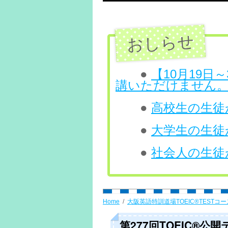
テ
ン
ツ
へ
●
【10月19
講いただけません
ス
●
高校生の生徒が
キ
ッ
●
大学生の生徒が
プ
●
社会人の生徒が
Home
大阪英語特訓道場TOEIC®TESTコー
第277回TOEIC®公