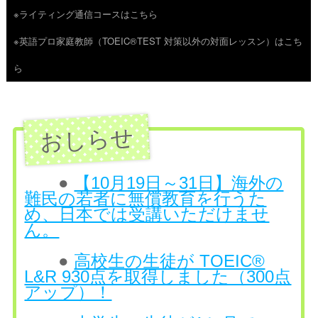
※ライティング通信コースはこちら
ツ
※英語プロ家庭教師（TOEIC®TEST 対策以外の対面レッスン）はこち
へ
ら
ス
キ
ッ
プ
●
【10月19日～31日】海外の
難民の若者に無償教育を行うた
め、日本では受講いただけませ
ん。
●
高校生の生徒が TOEIC®
L&R 930点を取得しました（300点
アップ）！