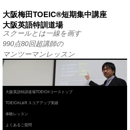
大阪梅田TOEIC®短期集中講座
大阪英語特訓道場
スクールとは一線を画す
990点80回超講師の
マンツーマンレッスン
大阪英語特訓道場TOEIC®コーストップ
コ
TOEIC®L&R スコアアップ実績
ン
体験レッスン
テ
よくあるご質問
ン