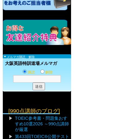
メルマガ購読・解除
大阪英語特訓道場メルマガ
購読
解除
[990点講師のブログ]
TOEIC参考書・問題集おす
すめ10選2026 ～990点講師
が厳選
第433回TOEIC®公開テスト