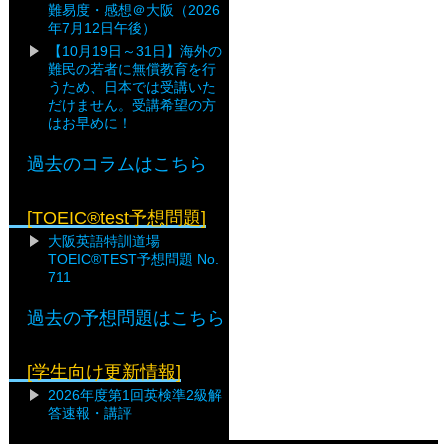
難易度・感想＠大阪（2026
年7月12日午後）
【10月19日～31日】海外の
難民の若者に無償教育を行
うため、日本では受講いた
だけません。受講希望の方
はお早めに！
過去のコラムはこちら
[TOEIC®test予想問題]
大阪英語特訓道場
TOEIC®TEST予想問題 No.
711
過去の予想問題はこちら
[学生向け更新情報]
2026年度第1回英検準2級解
答速報・講評