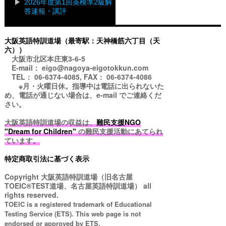
2026年度第1回英検準2級解
答速報・講評
大阪英語特訓道場（最寄駅：天神橋筋六丁目（天
六））
大阪市北区本庄東3-6-5
E-mail： eigo@nagoya-eigotokkun.com
TEL： 06-6374-4085, FAX： 06-6374-4086
※月・火曜日休。指導中は電話に出られないた
め、電話が通じない場合は、e-mail でご連絡くだ
さい。
大阪英語特訓道場の収益は、
難民支援NGO
"Dream for Children"
の難民支援活動にあてられ
ています。
特定商取引法に基づく表示
Copyright
大阪英語特訓道場（旧名古屋
TOEIC®TEST道場、名古屋英語特訓道場）
all
rights reserved.
TOEIC is a registered trademark of Educational
Testing Service (ETS). This web page is not
endorsed or approved by ETS.