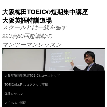
大阪梅田TOEIC®短期集中講座
大阪英語特訓道場
スクールとは一線を画す
990点80回超講師の
マンツーマンレッスン
大阪英語特訓道場TOEIC®コーストップ
コ
TOEIC®L&R スコアアップ実績
ン
体験レッスン
テ
よくあるご質問
ン