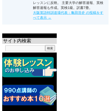
レッスンに反映。 主要大学の解答速報、英検
解答速報も作成。英検1級。訳書7冊。
大阪英語特訓道場代表：亀田浩史 の投稿をす
べて表示
→
サイト内検索