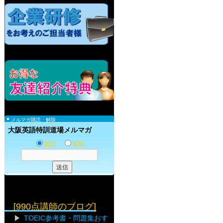
メルマガ購読・解除
大阪英語特訓道場メルマガ
購読
解除
[990点講師のブログ]
TOEIC参考書・問題集おす