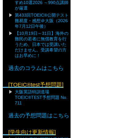
すめ10選2026 ～990点講師
が厳選
第433回TOEIC®公開テスト
難易度・感想＠大阪（2026
年7月12日午後）
【10月19日～31日】海外の
難民の若者に無償教育を行
うため、日本では受講いた
だけません。受講希望の方
はお早めに！
過去のコラムはこちら
[TOEIC®test予想問題]
大阪英語特訓道場
TOEIC®TEST予想問題 No.
711
過去の予想問題はこちら
[学生向け更新情報]