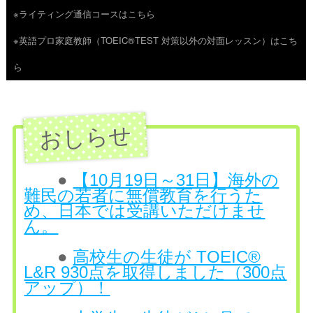
※ライティング通信コースはこちら
ツ
※英語プロ家庭教師（TOEIC®TEST 対策以外の対面レッスン）はこち
へ
ら
ス
キ
ッ
プ
●
【10月19日～31日】海外の
難民の若者に無償教育を行うた
め、日本では受講いただけませ
ん。
●
高校生の生徒が TOEIC®
L&R 930点を取得しました（300点
アップ）！