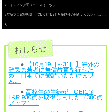
※ライティング通信コースはこちら
ツ
※英語プロ家庭教師（TOEIC®TEST 対策以外の対面レッスン）はこち
へ
ら
ス
キ
ッ
プ
●
【10月19日～31日】海外の
難民の若者に無償教育を行うた
め、日本では受講いただけませ
ん。
●
高校生の生徒が TOEIC®
L&R 930点を取得しました（300点
アップ）！