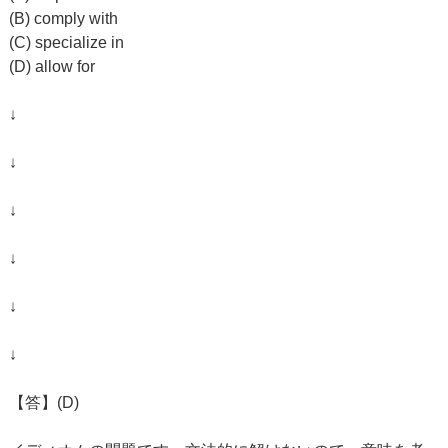
(B) comply with
(C) specialize in
(D) allow for
↓
↓
↓
↓
↓
↓
【答】(D)