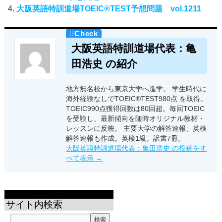
大阪英語特訓道場TOEIC®TEST予想問題 vol.1211
大阪英語特訓道場代表：亀
田浩史 の紹介
地方無名校から東京大学へ進学。 学生時代に
海外経験なしでTOEIC®TEST980点 を取得。
TOEIC990点獲得回数は80回超。毎回TOEIC
を受験し、最新傾向を随時オリジナル教材・
レッスンに反映。 主要大学の解答速報、英検
解答速報も作成。英検1級。訳書7冊。
大阪英語特訓道場代表：亀田浩史 の投稿をす
べて表示
→
サイト内検索