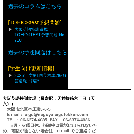
過去のコラムはこちら
[TOEIC®test予想問題]
大阪英語特訓道場
TOEIC®TEST予想問題 No.
710
過去の予想問題はこちら
[学生向け更新情報]
2026年度第1回英検準2級解
答速報・講評
大阪英語特訓道場（最寄駅：天神橋筋六丁目（天
六））
大阪市北区本庄東3-6-5
E-mail： eigo@nagoya-eigotokkun.com
TEL： 06-6374-4085, FAX： 06-6374-4086
※月・火曜日休。指導中は電話に出られないた
め、電話が通じない場合は、e-mail でご連絡くだ