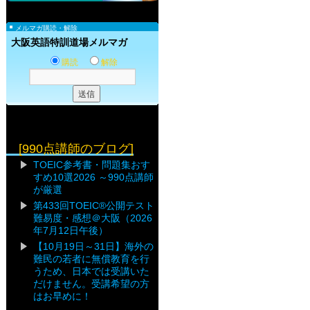
メルマガ購読・解除
大阪英語特訓道場メルマガ
購読
解除
[990点講師のブログ]
TOEIC参考書・問題集おす
すめ10選2026 ～990点講師
が厳選
第433回TOEIC®公開テスト
難易度・感想＠大阪（2026
年7月12日午後）
【10月19日～31日】海外の
難民の若者に無償教育を行
うため、日本では受講いた
だけません。受講希望の方
はお早めに！