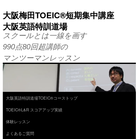
大阪梅田TOEIC®短期集中講座
大阪英語特訓道場
スクールとは一線を画す
990点80回超講師の
マンツーマンレッスン
大阪英語特訓道場TOEIC®コーストップ
コ
TOEIC®L&R スコアアップ実績
ン
体験レッスン
テ
よくあるご質問
ン