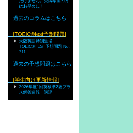
だけません。受講希望の方
はお早めに！
過去のコラムはこちら
[TOEIC®test予想問題]
大阪英語特訓道場
TOEIC®TEST予想問題 No.
711
過去の予想問題はこちら
[学生向け更新情報]
2026年度1回英検準2級プラ
ス解答速報・講評