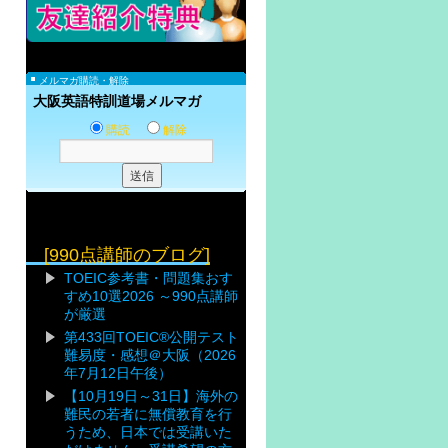
メルマガ購読・解除
大阪英語特訓道場メルマガ
購読
解除
[990点講師のブログ]
TOEIC参考書・問題集おす
すめ10選2026 ～990点講師
が厳選
第433回TOEIC®公開テスト
難易度・感想＠大阪（2026
年7月12日午後）
【10月19日～31日】海外の
難民の若者に無償教育を行
うため、日本では受講いた