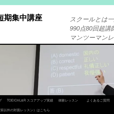
®短期集中講座
スクールとは一
990点80回超講
マンツーマン
プ
TOEIC®L&R スコアアップ実績
体験レッスン
よくあるご質問
T 対策以外の対面レッスン）はこちら