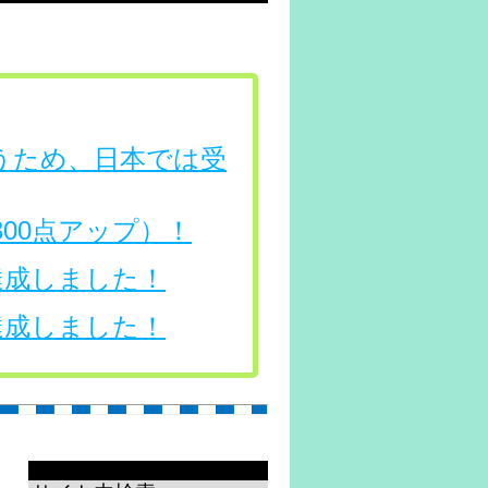
行うため、日本では受
（300点アップ）！
を達成しました！
を達成しました！