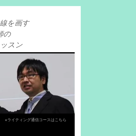
線を画す
師の
レッスン
※ライティング通信コースはこちら