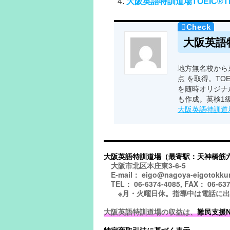
大阪英語特訓道場TOEIC®TE
大阪英語
地方無名校から東
点 を取得。TO
を随時オリジナ
も作成。英検1
大阪英語特訓道
大阪英語特訓道場（最寄駅：天神橋筋
大阪市北区本庄東3-6-5
E-mail： eigo@nagoya-eigotokku
TEL： 06-6374-4085, FAX： 06-637
※月・火曜日休。指導中は電話に出られ
大阪英語特訓道場の収益は、
難民支援NGO
特定商取引法に基づく表示