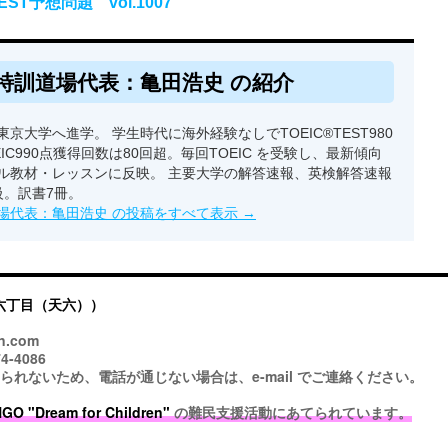
ST予想問題 vol.1007
特訓道場代表：亀田浩史 の紹介
京大学へ進学。 学生時代に海外経験なしでTOEIC®TEST980
EIC990点獲得回数は80回超。毎回TOEIC を受験し、最新傾向
ル教材・レッスンに反映。 主要大学の解答速報、英検解答速報
級。訳書7冊。
場代表：亀田浩史 の投稿をすべて表示
→
六丁目（天六））
n.com
4-4086
ないため、電話が通じない場合は、e-mail でご連絡ください。
 "Dream for Children"
の難民支援活動にあてられています。