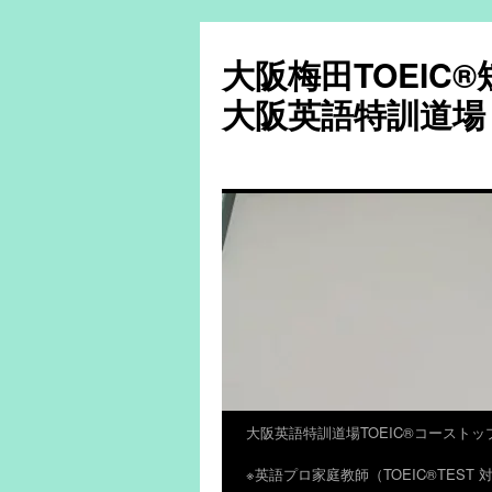
大阪梅田TOEIC
大阪英語特訓道場
大阪英語特訓道場TOEIC®コーストッ
コ
※英語プロ家庭教師（TOEIC®TES
ン