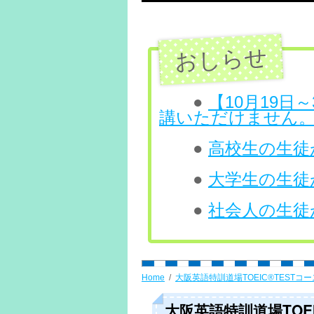
テ
ン
ツ
へ
●
【10月19
講いただけません
ス
●
高校生の生徒が
キ
ッ
●
大学生の生徒が
プ
●
社会人の生徒が
Home
大阪英語特訓道場TOEIC®TESTコー
大阪英語特訓道場TOEIC