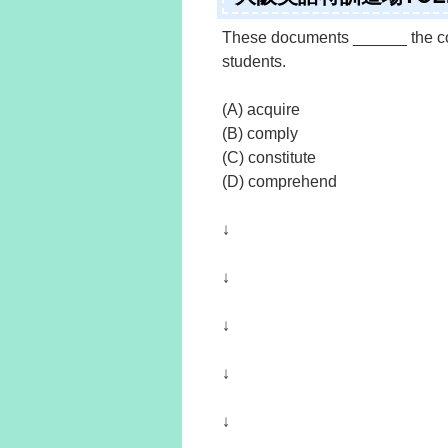
These documents ______ the co
students.
(A) acquire
(B) comply
(C) constitute
(D) comprehend
↓
↓
↓
↓
↓