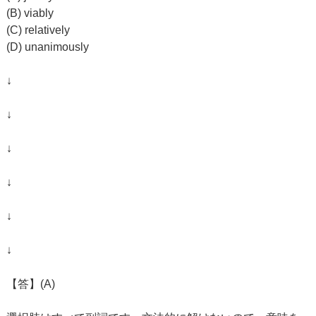
(B) viably
(C) relatively
(D) unanimously
↓
↓
↓
↓
↓
↓
【答】(A)