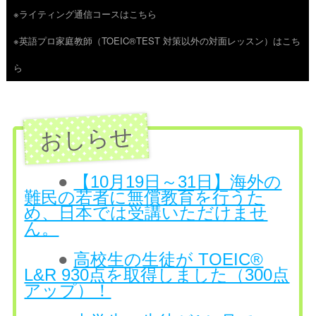
※ライティング通信コースはこちら
ツ
※英語プロ家庭教師（TOEIC®TEST 対策以外の対面レッスン）はこち
へ
ら
ス
キ
ッ
プ
●
【10月19日～31日】海外の
難民の若者に無償教育を行うた
め、日本では受講いただけませ
ん。
●
高校生の生徒が TOEIC®
L&R 930点を取得しました（300点
アップ）！