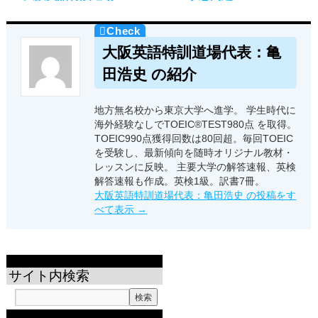
大阪英語特訓道場代表：亀
田浩史 の紹介
地方無名校から東京大学へ進学。 学生時代に
海外経験なしでTOEIC®TEST980点 を取得。
TOEIC990点獲得回数は80回超。毎回TOEIC
を受験し、最新傾向を随時オリジナル教材・
レッスンに反映。 主要大学の解答速報、英検
解答速報も作成。英検1級。訳書7冊。
大阪英語特訓道場代表：亀田浩史 の投稿をす
べて表示
→
サイト内検索