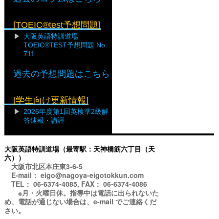
[TOEIC®test予想問題]
大阪英語特訓道場
TOEIC®TEST予想問題 No.
711
過去の予想問題はこちら
[学生向け更新情報]
2026年度第1回英検準2級解
答速報・講評
大阪英語特訓道場（最寄駅：天神橋筋六丁目（天
六））
大阪市北区本庄東3-6-5
E-mail： eigo@nagoya-eigotokkun.com
TEL： 06-6374-4085, FAX： 06-6374-4086
※月・火曜日休。指導中は電話に出られないた
め、電話が通じない場合は、e-mail でご連絡くだ
さい。