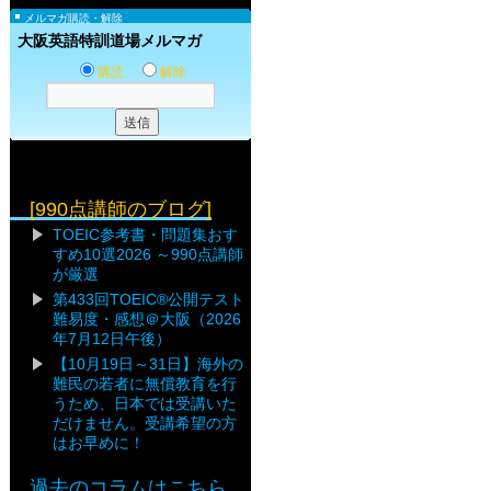
メルマガ購読・解除
大阪英語特訓道場メルマガ
購読
解除
[990点講師のブログ]
TOEIC参考書・問題集おす
すめ10選2026 ～990点講師
が厳選
第433回TOEIC®公開テスト
難易度・感想＠大阪（2026
年7月12日午後）
【10月19日～31日】海外の
難民の若者に無償教育を行
うため、日本では受講いた
だけません。受講希望の方
はお早めに！
過去のコラムはこちら