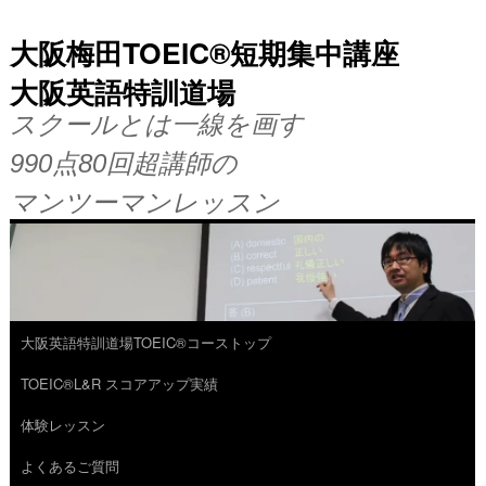
大阪梅田TOEIC®短期集中講座
大阪英語特訓道場
スクールとは一線を画す
990点80回超講師の
マンツーマンレッスン
大阪英語特訓道場TOEIC®コーストップ
コ
TOEIC®L&R スコアアップ実績
ン
体験レッスン
テ
よくあるご質問
ン