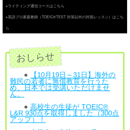
※ライティング通信コースはこちら
ツ
※英語プロ家庭教師（TOEIC®TEST 対策以外の対面レッスン）はこち
へ
ら
ス
キ
ッ
プ
●
【10月19日～31日】海外の
難民の若者に無償教育を行うた
め、日本では受講いただけませ
ん。
●
高校生の生徒が TOEIC®
L&R 930点を取得しました（300点
アップ）！