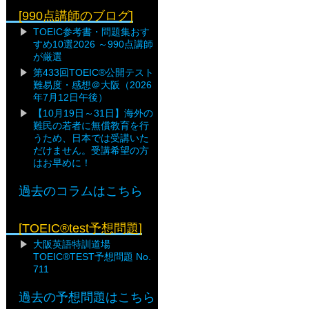
[990点講師のブログ]
TOEIC参考書・問題集おす
すめ10選2026 ～990点講師
が厳選
第433回TOEIC®公開テスト
難易度・感想＠大阪（2026
年7月12日午後）
【10月19日～31日】海外の
難民の若者に無償教育を行
うため、日本では受講いた
だけません。受講希望の方
はお早めに！
過去のコラムはこちら
[TOEIC®test予想問題]
大阪英語特訓道場
TOEIC®TEST予想問題 No.
711
過去の予想問題はこちら