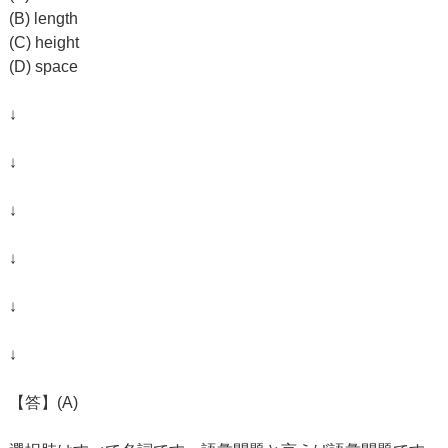
(B) length
(C) height
(D) space
↓
↓
↓
↓
↓
↓
【答】(A)