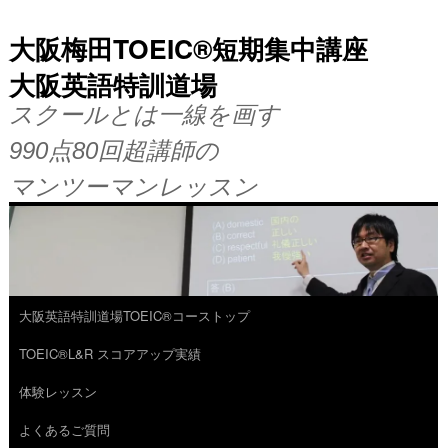
大阪梅田TOEIC®短期集中講座
大阪英語特訓道場
スクールとは一線を画す
990点80回超講師の
マンツーマンレッスン
大阪英語特訓道場TOEIC®コーストップ
コ
TOEIC®L&R スコアアップ実績
ン
体験レッスン
テ
よくあるご質問
ン