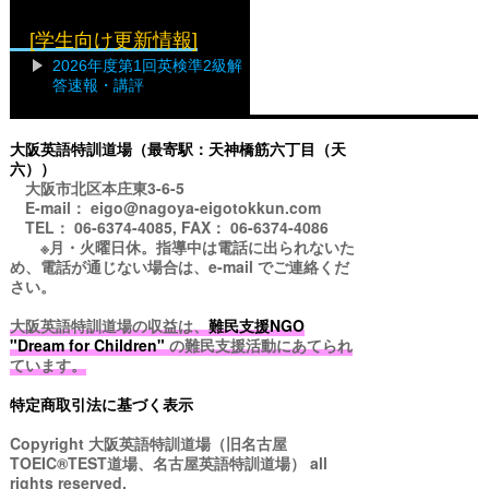
[学生向け更新情報]
2026年度第1回英検準2級解
答速報・講評
大阪英語特訓道場（最寄駅：天神橋筋六丁目（天
六））
大阪市北区本庄東3-6-5
E-mail： eigo@nagoya-eigotokkun.com
TEL： 06-6374-4085, FAX： 06-6374-4086
※月・火曜日休。指導中は電話に出られないた
め、電話が通じない場合は、e-mail でご連絡くだ
さい。
大阪英語特訓道場の収益は、
難民支援NGO
"Dream for Children"
の難民支援活動にあてられ
ています。
特定商取引法に基づく表示
Copyright
大阪英語特訓道場（旧名古屋
TOEIC®TEST道場、名古屋英語特訓道場）
all
rights reserved.