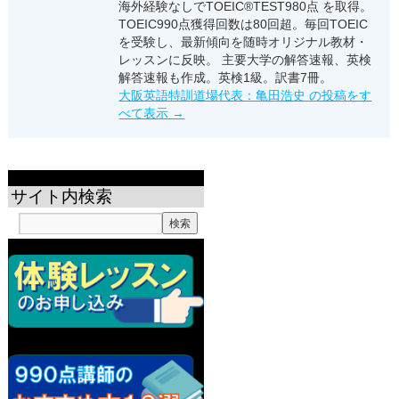
海外経験なしでTOEIC®TEST980点 を取得。
TOEIC990点獲得回数は80回超。毎回TOEIC
を受験し、最新傾向を随時オリジナル教材・
レッスンに反映。 主要大学の解答速報、英検
解答速報も作成。英検1級。訳書7冊。
大阪英語特訓道場代表：亀田浩史 の投稿をす
べて表示
→
サイト内検索