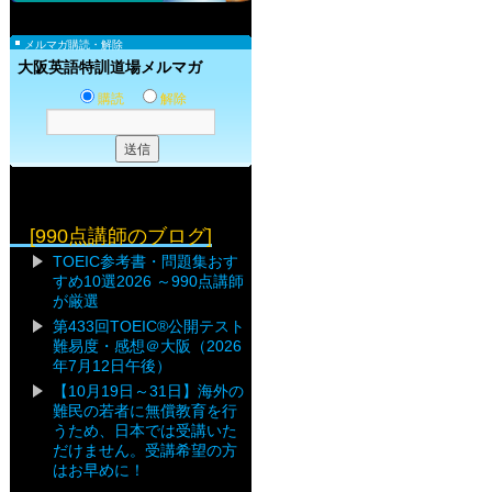
メルマガ購読・解除
大阪英語特訓道場メルマガ
購読
解除
[990点講師のブログ]
TOEIC参考書・問題集おす
すめ10選2026 ～990点講師
が厳選
第433回TOEIC®公開テスト
難易度・感想＠大阪（2026
年7月12日午後）
【10月19日～31日】海外の
難民の若者に無償教育を行
うため、日本では受講いた
だけません。受講希望の方
はお早めに！