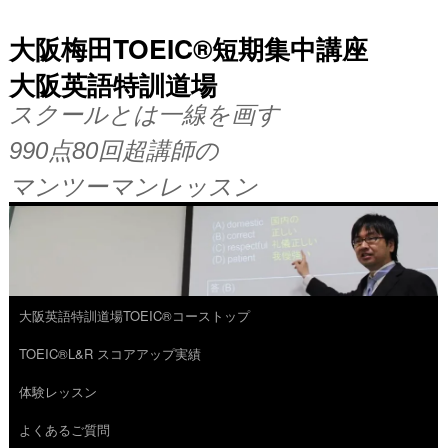
大阪梅田TOEIC®短期集中講座
大阪英語特訓道場
スクールとは一線を画す
990点80回超講師の
マンツーマンレッスン
大阪英語特訓道場TOEIC®コーストップ
コ
TOEIC®L&R スコアアップ実績
ン
体験レッスン
テ
よくあるご質問
ン