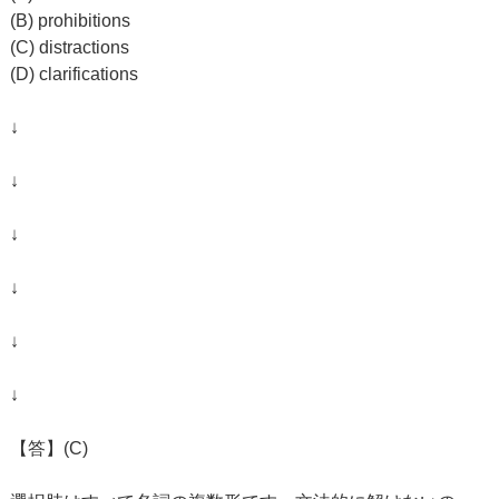
(B) prohibitions
(C) distractions
(D) clarifications
↓
↓
↓
↓
↓
↓
【答】(C)