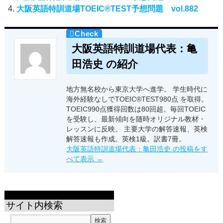
大阪英語特訓道場TOEIC®TEST予想問題 vol.882
大阪英語特訓道場代表：亀
田浩史 の紹介
地方無名校から東京大学へ進学。 学生時代に
海外経験なしでTOEIC®TEST980点 を取得。
TOEIC990点獲得回数は80回超。毎回TOEIC
を受験し、最新傾向を随時オリジナル教材・
レッスンに反映。 主要大学の解答速報、英検
解答速報も作成。英検1級。訳書7冊。
大阪英語特訓道場代表：亀田浩史 の投稿をす
べて表示
→
サイト内検索