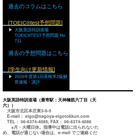
過去のコラムはこちら
[TOEIC®test予想問題]
大阪英語特訓道場
TOEIC®TEST予想問題 No.
711
過去の予想問題はこちら
[学生向け更新情報]
2026年度第1回英検準2級解
答速報・講評
大阪英語特訓道場（最寄駅：天神橋筋六丁目（天
六））
大阪市北区本庄東3-6-5
E-mail： eigo@nagoya-eigotokkun.com
TEL： 06-6374-4085, FAX： 06-6374-4086
※月・火曜日休。指導中は電話に出られないた
め、電話が通じない場合は、e-mail でご連絡くだ