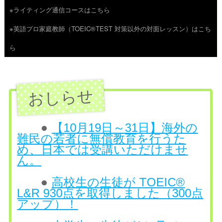
※ライティング通信コースはこちら
ツ
※英語プロ家庭教師（TOEIC®TEST 対策以外の対面レッスン）はこち
へ
ら
ス
キ
ッ
プ
●
【10月19日～31日】海外の
難民の若者に無償教育を行うた
め、日本では受講いただけませ
ん。
●
高校生の生徒が TOEIC®
L&R 930点を取得しました（300点
アップ）！