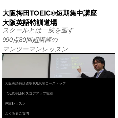
大阪梅田TOEIC®短期集中講座
大阪英語特訓道場
スクールとは一線を画す
990点80回超講師の
マンツーマンレッスン
大阪英語特訓道場TOEIC®コーストップ
コ
TOEIC®L&R スコアアップ実績
ン
体験レッスン
テ
よくあるご質問
ン