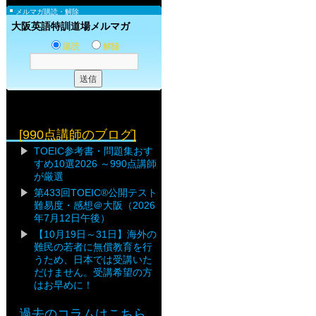
メルマガ購読・解除
大阪英語特訓道場メルマガ
購読
解除
[990点講師のブログ]
TOEIC参考書・問題集おす
すめ10選2026 ～990点講師
が厳選
第433回TOEIC®公開テスト
難易度・感想＠大阪（2026
年7月12日午後）
【10月19日～31日】海外の
難民の若者に無償教育を行
うため、日本では受講いた
だけません。受講希望の方
はお早めに！
過去のコラムはこちら