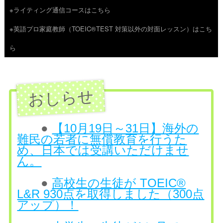
※ライティング通信コースはこちら
ツ
※英語プロ家庭教師（TOEIC®TEST 対策以外の対面レッスン）はこち
へ
ら
ス
キ
ッ
プ
●
【10月19日～31日】海外の
難民の若者に無償教育を行うた
め、日本では受講いただけませ
ん。
●
高校生の生徒が TOEIC®
L&R 930点を取得しました（300点
アップ）！