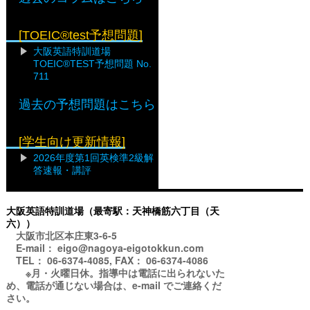
[TOEIC®test予想問題]
大阪英語特訓道場
TOEIC®TEST予想問題 No.
711
過去の予想問題はこちら
[学生向け更新情報]
2026年度第1回英検準2級解
答速報・講評
大阪英語特訓道場（最寄駅：天神橋筋六丁目（天
六））
大阪市北区本庄東3-6-5
E-mail： eigo@nagoya-eigotokkun.com
TEL： 06-6374-4085, FAX： 06-6374-4086
※月・火曜日休。指導中は電話に出られないた
め、電話が通じない場合は、e-mail でご連絡くだ
さい。