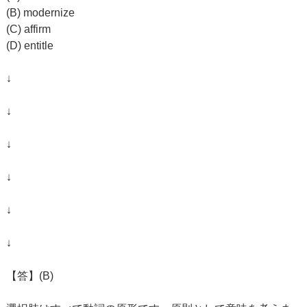
(B) modernize
(C) affirm
(D) entitle
↓
↓
↓
↓
↓
↓
【答】(B)