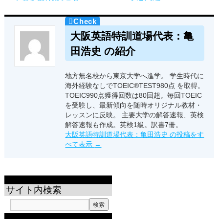
大阪英語特訓道場代表：亀
田浩史 の紹介
地方無名校から東京大学へ進学。 学生時代に
海外経験なしでTOEIC®TEST980点 を取得。
TOEIC990点獲得回数は80回超。毎回TOEIC
を受験し、最新傾向を随時オリジナル教材・
レッスンに反映。 主要大学の解答速報、英検
解答速報も作成。英検1級。訳書7冊。
大阪英語特訓道場代表：亀田浩史 の投稿をす
べて表示
→
サイト内検索