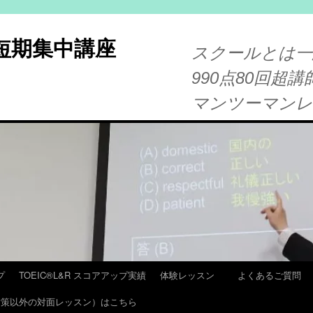
®短期集中講座
スクールとは一
990点80回超講
マンツーマン
プ
TOEIC®L&R スコアアップ実績
体験レッスン
よくあるご質問
T 対策以外の対面レッスン）はこちら