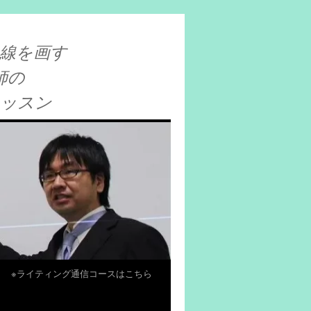
線を画す
師の
レッスン
※ライティング通信コースはこちら