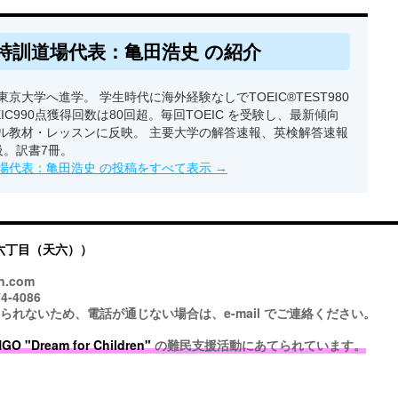
特訓道場代表：亀田浩史 の紹介
京大学へ進学。 学生時代に海外経験なしでTOEIC®TEST980
EIC990点獲得回数は80回超。毎回TOEIC を受験し、最新傾向
ル教材・レッスンに反映。 主要大学の解答速報、英検解答速報
級。訳書7冊。
場代表：亀田浩史 の投稿をすべて表示
→
六丁目（天六））
n.com
4-4086
ないため、電話が通じない場合は、e-mail でご連絡ください。
 "Dream for Children"
の難民支援活動にあてられています。