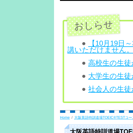
テ
ン
ツ
へ
●
【10月19
講いただけません
ス
●
高校生の生徒が
キ
ッ
●
大学生の生徒が
プ
●
社会人の生徒が
Home
大阪英語特訓道場TOEIC®TESTコー
大阪英語特訓道場TOEIC