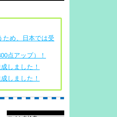
行うため、日本では受
（300点アップ）！
を達成しました！
を達成しました！