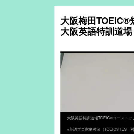
大阪梅田TOEIC
大阪英語特訓道場
大阪英語特訓道場TOEIC®コーストッ
コ
※英語プロ家庭教師（TOEIC®TES
ン