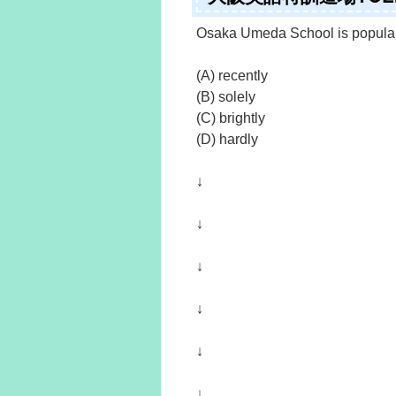
Osaka Umeda School is popular 
(A) recently
(B) solely
(C) brightly
(D) hardly
↓
↓
↓
↓
↓
↓