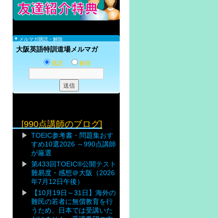
メルマガ購読・解除
大阪英語特訓道場メルマガ
購読
解除
[990点講師のブログ]
TOEIC参考書・問題集おす
すめ10選2026 ～990点講師
が厳選
第433回TOEIC®公開テスト
難易度・感想＠大阪（2026
年7月12日午後）
【10月19日～31日】海外の
難民の若者に無償教育を行
うため、日本では受講いた