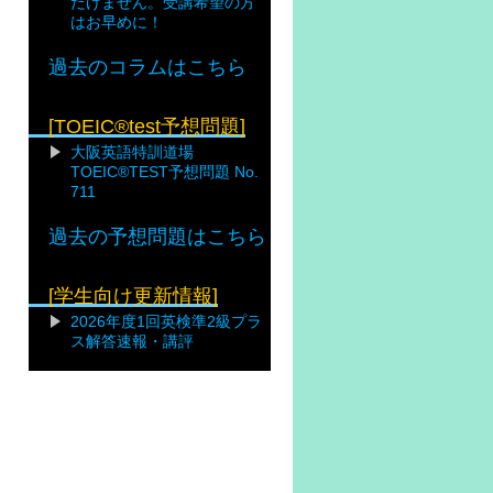
だけません。受講希望の方
はお早めに！
過去のコラムはこちら
[TOEIC®test予想問題]
大阪英語特訓道場
TOEIC®TEST予想問題 No.
711
過去の予想問題はこちら
[学生向け更新情報]
2026年度1回英検準2級プラ
ス解答速報・講評