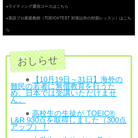
※ライティング通信コースはこちら
ツ
※英語プロ家庭教師（TOEIC®TEST 対策以外の対面レッスン）はこち
へ
ら
ス
キ
ッ
プ
●
【10月19日～31日】海外の
難民の若者に無償教育を行うた
め、日本では受講いただけませ
ん。
●
高校生の生徒が TOEIC®
L&R 930点を取得しました（300点
アップ）！