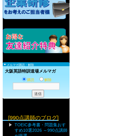
メルマガ購読・解除
大阪英語特訓道場メルマガ
購読
解除
[990点講師のブログ]
TOEIC参考書・問題集おす
すめ10選2026 ～990点講師
が厳選