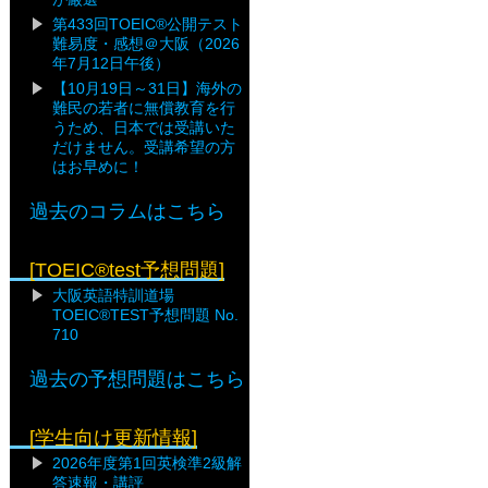
第433回TOEIC®公開テスト
難易度・感想＠大阪（2026
年7月12日午後）
【10月19日～31日】海外の
難民の若者に無償教育を行
うため、日本では受講いた
だけません。受講希望の方
はお早めに！
過去のコラムはこちら
[TOEIC®test予想問題]
大阪英語特訓道場
TOEIC®TEST予想問題 No.
710
過去の予想問題はこちら
[学生向け更新情報]
2026年度第1回英検準2級解
答速報・講評