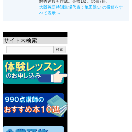
解答速報も作成。英検1級。訳書7冊。
大阪英語特訓道場代表：亀田浩史 の投稿をす
べて表示
→
サイト内検索