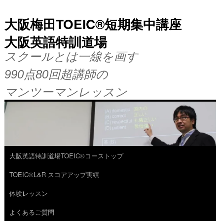
大阪梅田TOEIC®短期集中講座
大阪英語特訓道場
スクールとは一線を画す
990点80回超講師の
マンツーマンレッスン
大阪英語特訓道場TOEIC®コーストップ
コ
TOEIC®L&R スコアアップ実績
ン
体験レッスン
テ
よくあるご質問
ン