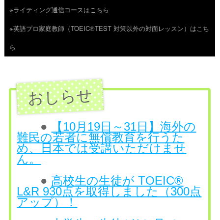
※ライティング通信コースはこちら
ツ
※英語プロ家庭教師（TOEIC®TEST 対策以外の対面レッスン）はこち
へ
ら
ス
キ
ッ
プ
●
【10月19日～31日】海外の
難民の若者に無償教育を行うた
め、日本では受講いただけませ
ん。
●
高校生の生徒が TOEIC®
L&R 930点を取得しました（300点
アップ）！