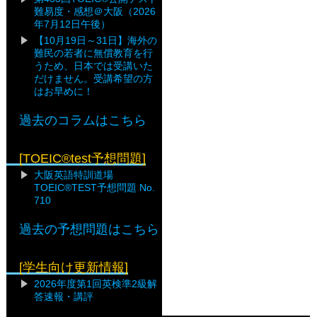
難易度・感想＠大阪（2026
年7月12日午後）
【10月19日～31日】海外の
難民の若者に無償教育を行
うため、日本では受講いた
だけません。受講希望の方
はお早めに！
過去のコラムはこちら
[TOEIC®test予想問題]
大阪英語特訓道場
TOEIC®TEST予想問題 No.
710
過去の予想問題はこちら
[学生向け更新情報]
2026年度第1回英検準2級解
答速報・講評