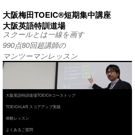
大阪梅田TOEIC®短期集中講座
大阪英語特訓道場
スクールとは一線を画す
990点80回超講師の
マンツーマンレッスン
大阪英語特訓道場TOEIC®コーストップ
コ
TOEIC®L&R スコアアップ実績
ン
体験レッスン
テ
よくあるご質問
ン