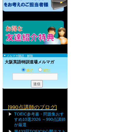
メルマガ購読・解除
大阪英語特訓道場メルマガ
購読
解除
[990点講師のブログ]
TOEIC参考書・問題集おす
すめ10選2026 ～990点講師
が厳選
第433回TOEIC®公開テスト