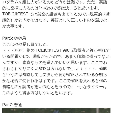
ログラムを組む人がいるのかどうかは謎です。ただ、英語
的に空欄に入るのは1つなので答は決まると思います。
TOEIC®TEST では架空の話題も出てくるので、現実的（常
識的）かどうかではなく、英語として正しいものを選ぶの
が大事です。
Part6: やや易
ここはやや易し目でした。
・・・ただ、別の TOEIC®TEST 990点取得者と答が割れて
いる問題が1つ。瞬殺だったので、あまり印象に残ってない
んですが、素直なものを選んでいいと思います。ここでわ
ざわざわかりにくい省略は入れないでしょう・・・。省略
というのは省略しても文脈から何が省略されているか明ら
かな場合に使われるはずです。ここで省略を入れると何の
省略なのか読者が思い悩むと思うので、上手なライターは
このような書き方はしないと思います。
Part7: 普通