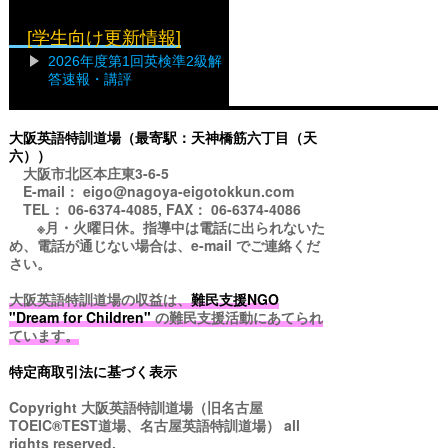
[学生向け更新情報]
2026年度第1回英検準2級解
答速報・講評
大阪英語特訓道場（最寄駅：天神橋筋六丁目（天
六））
大阪市北区本庄東3-6-5
E-mail： eigo@nagoya-eigotokkun.com
TEL： 06-6374-4085, FAX： 06-6374-4086
※月・火曜日休。指導中は電話に出られないた
め、電話が通じない場合は、e-mail でご連絡くだ
さい。
大阪英語特訓道場の収益は、
難民支援NGO
"Dream for Children"
の難民支援活動にあてられ
ています。
特定商取引法に基づく表示
Copyright
大阪英語特訓道場（旧名古屋
TOEIC®TEST道場、名古屋英語特訓道場）
all
rights reserved.