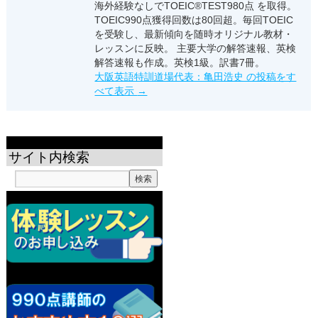
海外経験なしでTOEIC®TEST980点 を取得。
TOEIC990点獲得回数は80回超。毎回TOEIC
を受験し、最新傾向を随時オリジナル教材・
レッスンに反映。 主要大学の解答速報、英検
解答速報も作成。英検1級。訳書7冊。
大阪英語特訓道場代表：亀田浩史 の投稿をす
べて表示
→
サイト内検索