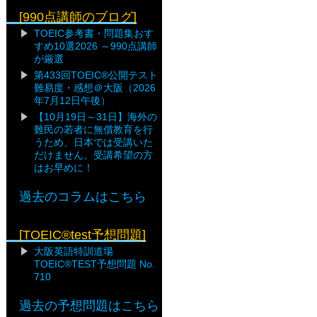
[990点講師のブログ]
TOEIC参考書・問題集おす
すめ10選2026 ～990点講師
が厳選
第433回TOEIC®公開テスト
難易度・感想＠大阪（2026
年7月12日午後）
【10月19日～31日】海外の
難民の若者に無償教育を行
うため、日本では受講いた
だけません。受講希望の方
はお早めに！
過去のコラムはこちら
[TOEIC®test予想問題]
大阪英語特訓道場
TOEIC®TEST予想問題 No.
710
過去の予想問題はこちら