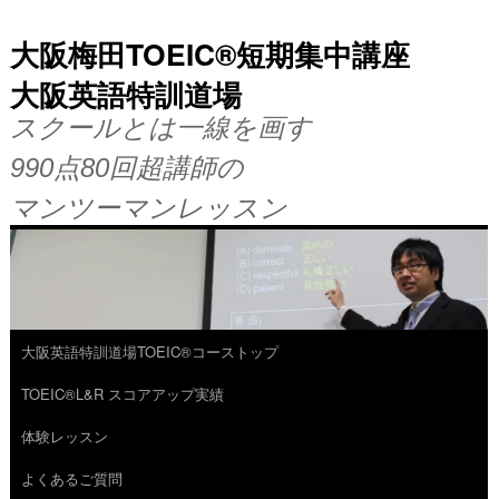
大阪梅田TOEIC®短期集中講座
大阪英語特訓道場
スクールとは一線を画す
990点80回超講師の
マンツーマンレッスン
大阪英語特訓道場TOEIC®コーストップ
コ
TOEIC®L&R スコアアップ実績
ン
体験レッスン
テ
よくあるご質問
ン