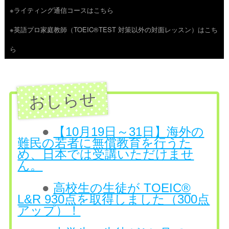
※ライティング通信コースはこちら
ツ
※英語プロ家庭教師（TOEIC®TEST 対策以外の対面レッスン）はこち
へ
ら
ス
キ
ッ
プ
●
【10月19日～31日】海外の
難民の若者に無償教育を行うた
め、日本では受講いただけませ
ん。
●
高校生の生徒が TOEIC®
L&R 930点を取得しました（300点
アップ）！