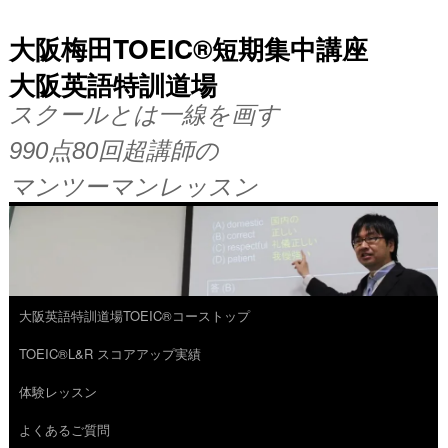
大阪梅田TOEIC®短期集中講座
大阪英語特訓道場
スクールとは一線を画す
990点80回超講師の
マンツーマンレッスン
大阪英語特訓道場TOEIC®コーストップ
コ
TOEIC®L&R スコアアップ実績
ン
体験レッスン
テ
よくあるご質問
ン