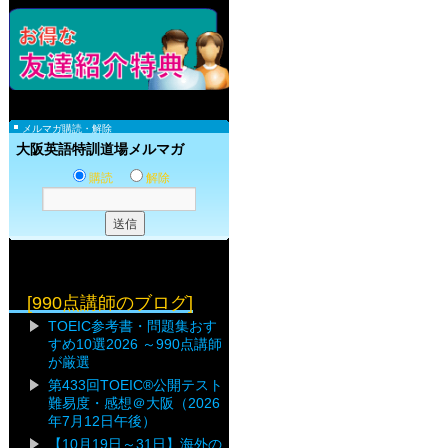
メルマガ購読・解除
大阪英語特訓道場メルマガ
購読
解除
[990点講師のブログ]
TOEIC参考書・問題集おす
すめ10選2026 ～990点講師
が厳選
第433回TOEIC®公開テスト
難易度・感想＠大阪（2026
年7月12日午後）
【10月19日～31日】海外の