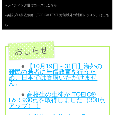
※ライティング通信コースはこちら
ツ
※英語プロ家庭教師（TOEIC®TEST 対策以外の対面レッスン）はこち
へ
ら
ス
キ
ッ
プ
●
【10月19日～31日】海外の
難民の若者に無償教育を行うた
め、日本では受講いただけませ
ん。
●
高校生の生徒が TOEIC®
L&R 930点を取得しました（300点
アップ）！