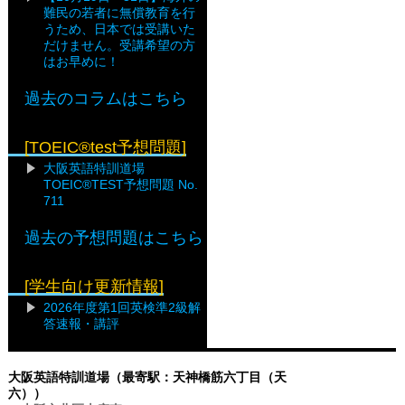
難民の若者に無償教育を行
うため、日本では受講いた
だけません。受講希望の方
はお早めに！
過去のコラムはこちら
[TOEIC®test予想問題]
大阪英語特訓道場
TOEIC®TEST予想問題 No.
711
過去の予想問題はこちら
[学生向け更新情報]
2026年度第1回英検準2級解
答速報・講評
大阪英語特訓道場（最寄駅：天神橋筋六丁目（天
六））