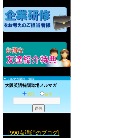
メルマガ購読・解除
大阪英語特訓道場メルマガ
購読
解除
[990点講師のブログ]