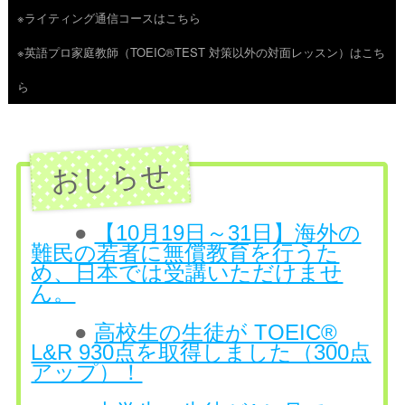
※ライティング通信コースはこちら
ツ
※英語プロ家庭教師（TOEIC®TEST 対策以外の対面レッスン）はこち
へ
ら
ス
キ
ッ
プ
●
【10月19日～31日】海外の
難民の若者に無償教育を行うた
め、日本では受講いただけませ
ん。
●
高校生の生徒が TOEIC®
L&R 930点を取得しました（300点
アップ）！