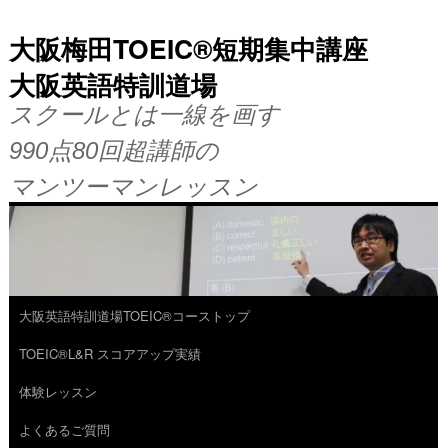
大阪梅田TOEIC®短期集中講座
大阪英語特訓道場
スクールとは一線を画す
990点80回超講師の
マンツーマンレッスン
大阪英語特訓道場TOEIC®コーストップ
コ
TOEIC®L&R スコアアップ実績
ン
体験レッスン
テ
よくあるご質問
ン