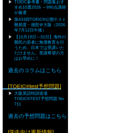
TOEIC参考書・問題集おす
すめ10選2026 ～990点講師
が厳選
第433回TOEIC®公開テスト
難易度・感想＠大阪（2026
年7月12日午後）
【10月19日～31日】海外の
難民の若者に無償教育を行
うため、日本では受講いた
だけません。受講希望の方
はお早めに！
過去のコラムはこちら
[TOEIC®test予想問題]
大阪英語特訓道場
TOEIC®TEST予想問題 No.
711
過去の予想問題はこちら
[学生向け更新情報]