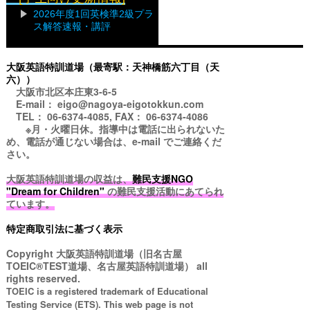
2026年度1回英検準2級プラ
ス解答速報・講評
大阪英語特訓道場（最寄駅：天神橋筋六丁目（天
六））
大阪市北区本庄東3-6-5
E-mail： eigo@nagoya-eigotokkun.com
TEL： 06-6374-4085, FAX： 06-6374-4086
※月・火曜日休。指導中は電話に出られないた
め、電話が通じない場合は、e-mail でご連絡くだ
さい。
大阪英語特訓道場の収益は、
難民支援NGO
"Dream for Children"
の難民支援活動にあてられ
ています。
特定商取引法に基づく表示
Copyright
大阪英語特訓道場（旧名古屋
TOEIC®TEST道場、名古屋英語特訓道場）
all
rights reserved.
TOEIC is a registered trademark of Educational
Testing Service (ETS). This web page is not