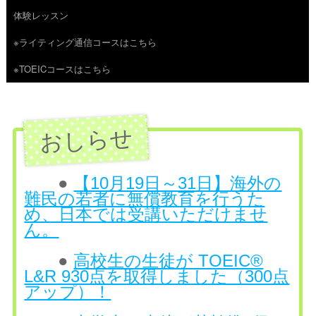
体験レッスン
へ
※ライティング通信コースはこちら
ス
※TOEICコースはこちら
キ
ッ
プ
●
【10月19日～31日】海外の
難民の若者に無償教育を行うた
め、日本では受講いただけませ
ん。
●
高校生の生徒が TOEIC®
L&R 930点を取得しました（300点
アップ）！