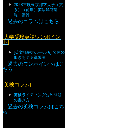
2026年度東京都立大学（文
系）（前期）英語解答速
報・講評
過去のコラムはこちら
[大学受験英語ワンポイン
ト]
[英文読解のルール 6] 名詞の
働きをする準動詞
過去のワンポイントはこ
ちら
[英検コラム]
英検ライティング要約問題
の書き方
過去の英検コラムはこち
ら