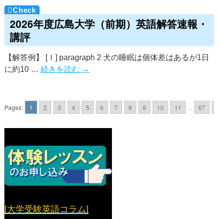
2026年度広島大学（前期）英語解答速報・
講評
【解答例】 [Ⅰ] paragraph 2 犬の睡眠は個体差はあるが1日
に約10 …
続きを読む
→
Pages:
1
2
3
4
5
6
7
8
9
10
11
...
67
[大学受験英語コラム]