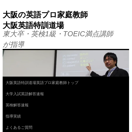
大阪の英語プロ家庭教師
大阪英語特訓道場
東大卒・英検1級・TOEIC満点講師
が指導
大阪英語特訓道場英語プロ家庭教師トップ
コ
大学入試英語解答速報
ン
英検解答速報
テ
指導実績
ン
よくあるご質問
ツ