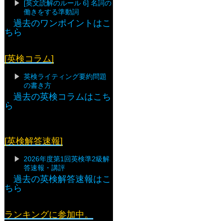
[英文読解のルール 6] 名詞の
働きをする準動詞
過去のワンポイントはこ
ちら
[英検コラム]
英検ライティング要約問題
の書き方
過去の英検コラムはこち
ら
[英検解答速報]
2026年度第1回英検準2級解
答速報・講評
過去の英検解答速報はこ
ちら
ランキングに参加中。