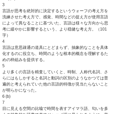
3
言語が思考を絶対的に決定するというウォーフの考え方を
洗練させた考え方で、感覚、時間などの捉え方が使用言語
によって異なることに基づいた、言語は様々な方向から思
考に緩やかに影響するという、より穏健な考え方。（101
字）
4
言語は意思疎通の道具にとどまらず、抽象的なことを具体
化するのに役立ち、時間のような根本的概念を理解するた
めの枠組みを提供する。
5
より多くの言語を精査していくと、時制、人称代名詞、さ
らにはもしかすると名詞と動詞の区別のようなかつては普
遍的と考えられていた他の言語的特徴が見当たらないこと
が明らかになった。
6 (b)
7
目に見える空間の比喩で時間を表すアイマラ語、匂いを多