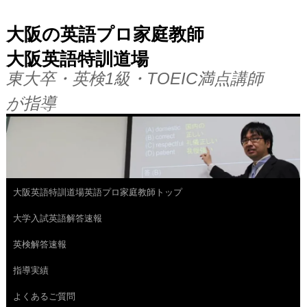
大阪の英語プロ家庭教師
大阪英語特訓道場
東大卒・英検1級・TOEIC満点講師
が指導
大阪英語特訓道場英語プロ家庭教師トップ
コ
大学入試英語解答速報
ン
英検解答速報
テ
指導実績
ン
よくあるご質問
ツ