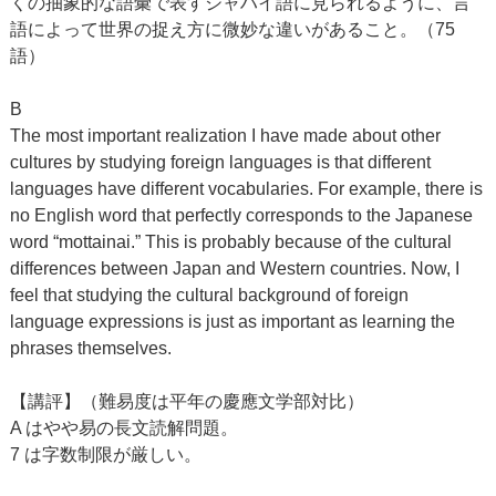
くの抽象的な語彙で表すジャハイ語に見られるように、言
語によって世界の捉え方に微妙な違いがあること。（75
語）
B
The most important realization I have made about other
cultures by studying foreign languages is that different
languages have different vocabularies. For example, there is
no English word that perfectly corresponds to the Japanese
word “mottainai.” This is probably because of the cultural
differences between Japan and Western countries. Now, I
feel that studying the cultural background of foreign
language expressions is just as important as learning the
phrases themselves.
【講評】（難易度は平年の慶應文学部対比）
A はやや易の長文読解問題。
7 は字数制限が厳しい。