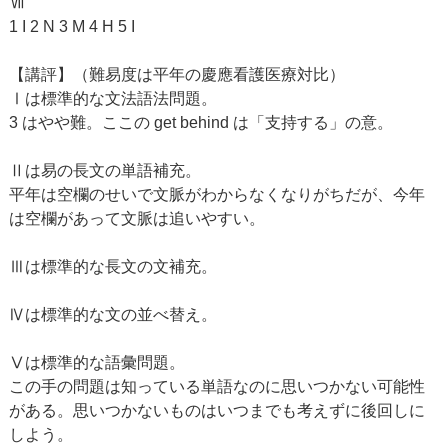
Ⅶ
1 I 2 N 3 M 4 H 5 I
【講評】（難易度は平年の慶應看護医療対比）
Ⅰは標準的な文法語法問題。
3 はやや難。ここの get behind は「支持する」の意。
Ⅱは易の長文の単語補充。
平年は空欄のせいで文脈がわからなくなりがちだが、今年
は空欄があって文脈は追いやすい。
Ⅲは標準的な長文の文補充。
Ⅳは標準的な文の並べ替え。
Ⅴは標準的な語彙問題。
この手の問題は知っている単語なのに思いつかない可能性
がある。思いつかないものはいつまでも考えずに後回しに
しよう。