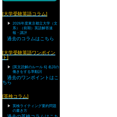
[大学受験英語コラム]
2026年度東京都立大学（文
系）（前期）英語解答速
報・講評
過去のコラムはこちら
[大学受験英語ワンポイン
ト]
[英文読解のルール 6] 名詞の
働きをする準動詞
過去のワンポイントはこ
ちら
[英検コラム]
英検ライティング要約問題
の書き方
過去の英検コラムはこち