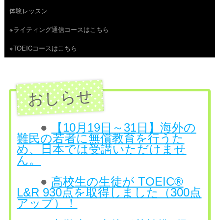
体験レッスン
へ
※ライティング通信コースはこちら
ス
※TOEICコースはこちら
キ
ッ
プ
●
【10月19日～31日】海外の
難民の若者に無償教育を行うた
め、日本では受講いただけませ
ん。
●
高校生の生徒が TOEIC®
L&R 930点を取得しました（300点
アップ）！