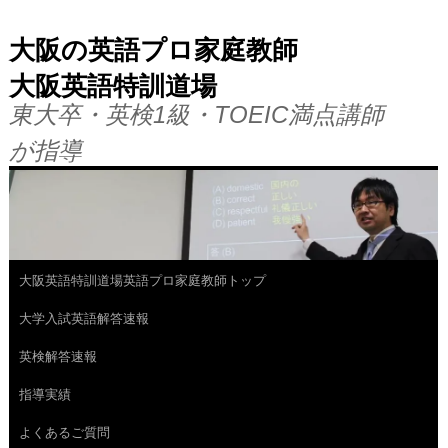
大阪の英語プロ家庭教師
大阪英語特訓道場
東大卒・英検1級・TOEIC満点講師
が指導
大阪英語特訓道場英語プロ家庭教師トップ
コ
大学入試英語解答速報
ン
英検解答速報
テ
指導実績
ン
よくあるご質問
ツ