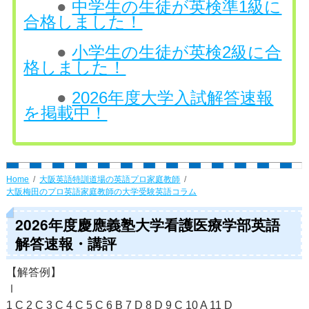
●
中学生の生徒が英検準1級に
合格しました！
●
小学生の生徒が英検2級に合
格しました！
●
2026年度大学入試解答速報
を掲載中！
Home
大阪英語特訓道場の英語プロ家庭教師
大阪梅田のプロ英語家庭教師の大学受験英語コラム
2026年度慶應義塾大学看護医療学部英語
解答速報・講評
【解答例】
Ⅰ
1 C 2 C 3 C 4 C 5 C 6 B 7 D 8 D 9 C 10 A 11 D