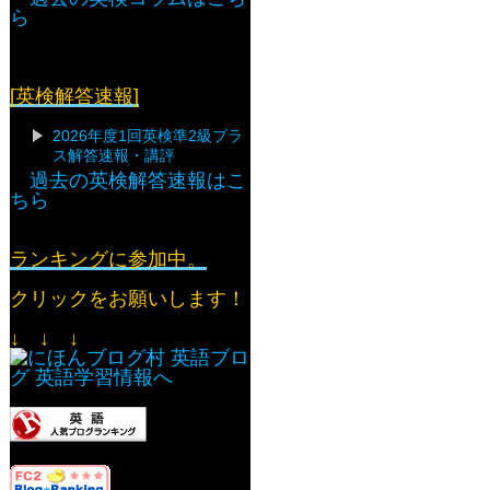
ら
[英検解答速報]
2026年度1回英検準2級プラ
ス解答速報・講評
過去の英検解答速報はこ
ちら
ランキングに参加中。
クリックをお願いします！
↓ ↓ ↓