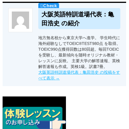
大阪英語特訓道場代表：亀
田浩史 の紹介
地方無名校から東京大学へ進学。 学生時代に
海外経験なしでTOEIC®TEST980点 を取得。
TOEIC990点獲得回数は80回超。毎回TOEIC
を受験し、最新傾向を随時オリジナル教材・
レッスンに反映。 主要大学の解答速報、英検
解答速報も作成。英検1級。訳書7冊。
大阪英語特訓道場代表：亀田浩史 の投稿をす
べて表示
→