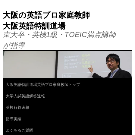
大阪の英語プロ家庭教師
大阪英語特訓道場
東大卒・英検1級・TOEIC満点講師
が指導
大阪英語特訓道場英語プロ家庭教師トップ
コ
大学入試英語解答速報
ン
英検解答速報
テ
指導実績
ン
よくあるご質問
ツ