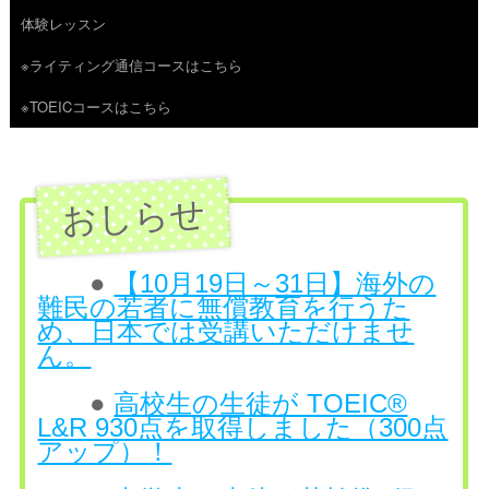
体験レッスン
へ
※ライティング通信コースはこちら
ス
※TOEICコースはこちら
キ
ッ
プ
●
【10月19日～31日】海外の
難民の若者に無償教育を行うた
め、日本では受講いただけませ
ん。
●
高校生の生徒が TOEIC®
L&R 930点を取得しました（300点
アップ）！