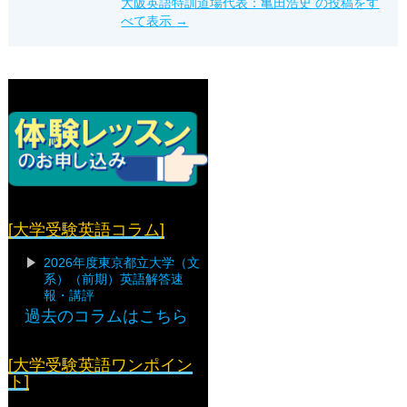
大阪英語特訓道場代表：亀田浩史 の投稿をす
べて表示
→
[大学受験英語コラム]
2026年度東京都立大学（文
系）（前期）英語解答速
報・講評
過去のコラムはこちら
[大学受験英語ワンポイン
ト]