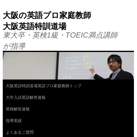
大阪の英語プロ家庭教師
大阪英語特訓道場
東大卒・英検1級・TOEIC満点講師
が指導
大阪英語特訓道場英語プロ家庭教師トップ
コ
大学入試英語解答速報
ン
英検解答速報
テ
指導実績
ン
よくあるご質問
ツ