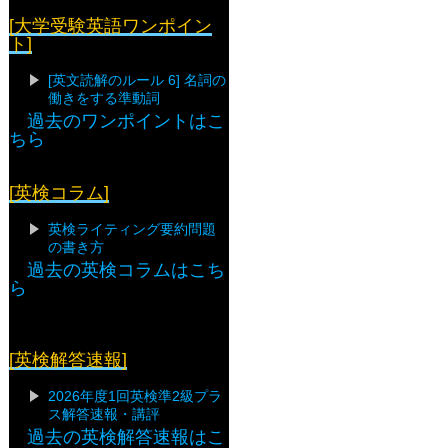
[大学受験英語ワンポイン
ト]
[英文読解のルール 6] 名詞の
働きをする準動詞
過去のワンポイントはこ
ちら
[英検コラム]
英検ライティング要約問題
の書き方
過去の英検コラムはこち
ら
[英検解答速報]
2026年度1回英検準2級プラ
ス解答速報・講評
過去の英検解答速報はこ