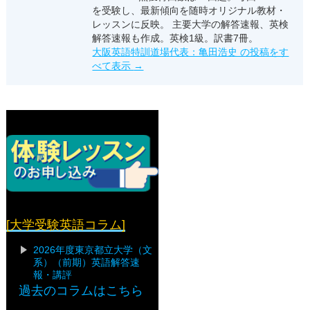
を受験し、最新傾向を随時オリジナル教材・
レッスンに反映。 主要大学の解答速報、英検
解答速報も作成。英検1級。訳書7冊。
大阪英語特訓道場代表：亀田浩史 の投稿をす
べて表示
→
[大学受験英語コラム]
2026年度東京都立大学（文
系）（前期）英語解答速
報・講評
過去のコラムはこちら