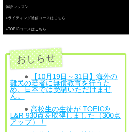
体験レッスン
へ
※ライティング通信コースはこちら
ス
※TOEICコースはこちら
キ
ッ
プ
●
【10月19日～31日】海外の
難民の若者に無償教育を行うた
め、日本では受講いただけませ
ん。
●
高校生の生徒が TOEIC®
L&R 930点を取得しました（300点
アップ）！