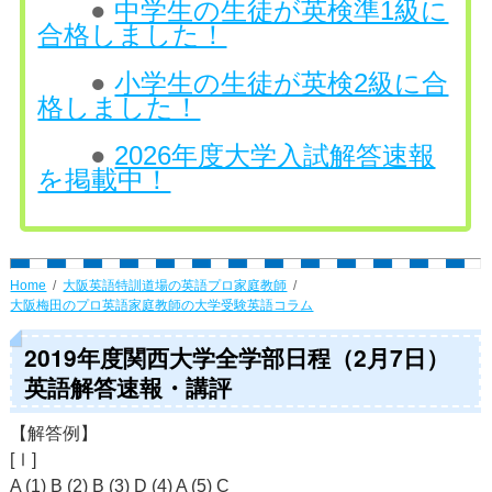
●
中学生の生徒が英検準1級に
合格しました！
●
小学生の生徒が英検2級に合
格しました！
●
2026年度大学入試解答速報
を掲載中！
Home
大阪英語特訓道場の英語プロ家庭教師
大阪梅田のプロ英語家庭教師の大学受験英語コラム
2019年度関西大学全学部日程（2月7日）
英語解答速報・講評
【解答例】
[Ⅰ]
A (1) B (2) B (3) D (4) A (5) C