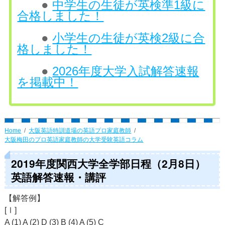
●
中学生の生徒が英検準1級に
合格しました！
●
小学生の生徒が英検2級に合
格しました！
●
2026年度大学入試解答速報
を掲載中！
Home
大阪英語特訓道場の英語プロ家庭教師
大阪梅田のプロ英語家庭教師の大学受験英語コラム
2019年度関西大学全学部日程（2月8日）
英語解答速報・講評
【解答例】
[Ⅰ]
A (1) A (2) D (3) B (4) A (5) C