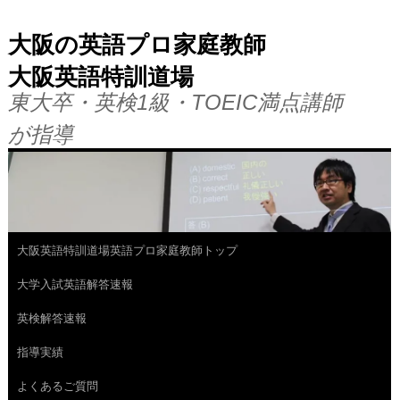
大阪の英語プロ家庭教師
大阪英語特訓道場
東大卒・英検1級・TOEIC満点講師
が指導
大阪英語特訓道場英語プロ家庭教師トップ
コ
大学入試英語解答速報
ン
英検解答速報
テ
指導実績
ン
よくあるご質問
ツ