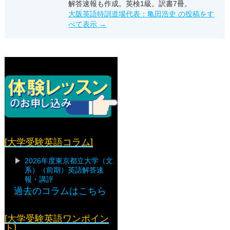
解答速報も作成。英検1級。訳書7冊。
大阪英語特訓道場代表：亀田浩史 の投稿をす
べて表示
→
[大学受験英語コラム]
2026年度東京都立大学（文
系）（前期）英語解答速
報・講評
過去のコラムはこちら
[大学受験英語ワンポイン
ト]