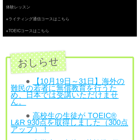
体験レッスン
へ
※ライティング通信コースはこちら
ス
※TOEICコースはこちら
キ
ッ
プ
●
【10月19日～31日】海外の
難民の若者に無償教育を行うた
め、日本では受講いただけませ
ん。
●
高校生の生徒が TOEIC®
L&R 930点を取得しました（300点
アップ）！