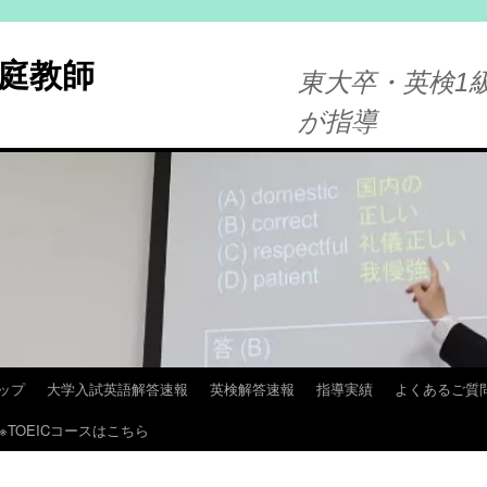
庭教師
東大卒・英検1級
が指導
ップ
大学入試英語解答速報
英検解答速報
指導実績
よくあるご質
※TOEICコースはこちら