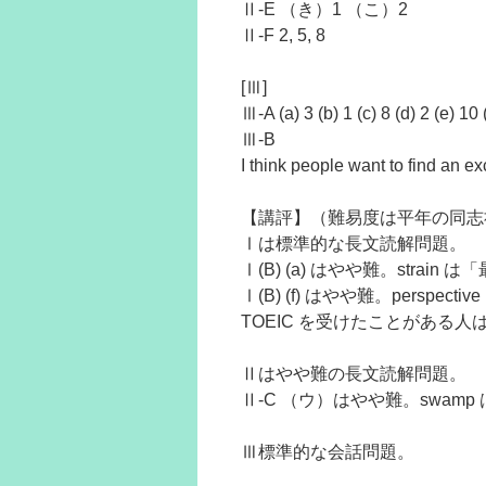
Ⅱ-E （き）1 （こ）2
Ⅱ-F 2, 5, 8
[Ⅲ]
Ⅲ-A (a) 3 (b) 1 (c) 8 (d) 2 (e) 10 (
Ⅲ-B
I think people want to find an e
【講評】（難易度は平年の同志
Ⅰは標準的な長文読解問題。
Ⅰ(B) (a) はやや難。strai
Ⅰ(B) (f) はやや難。persp
TOEIC を受けたことがある
Ⅱはやや難の長文読解問題。
Ⅱ-C （ウ）はやや難。swam
Ⅲ標準的な会話問題。