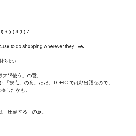
f) 6 (g) 4 (h) 7
xcuse to do shopping wherever they live.
社対比）
n は「最大限使う」の意。
ective は「観点」の意。ただ、TOEIC では頻出語なので、
人は得したかも。
p は「圧倒する」の意。