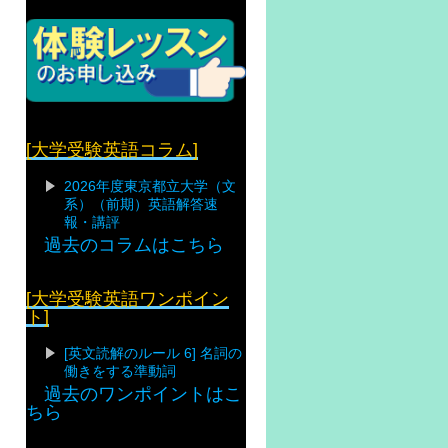
[大学受験英語コラム]
2026年度東京都立大学（文
系）（前期）英語解答速
報・講評
過去のコラムはこちら
[大学受験英語ワンポイン
ト]
[英文読解のルール 6] 名詞の
働きをする準動詞
過去のワンポイントはこ
ちら