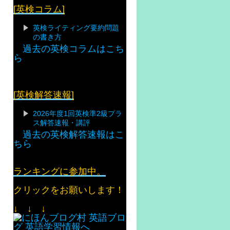
[英検コラム]
英検ライティング要約問題
の書き方
過去の英検コラムはこち
ら
[英検解答速報]
2026年度1回英検準2級プラ
ス解答速報・講評
過去の英検解答速報はこ
ちら
ランキングに参加中。
クリックをお願いします！
↓ ↓ ↓