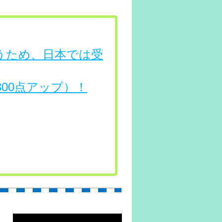
行うため、日本では受
（300点アップ）！