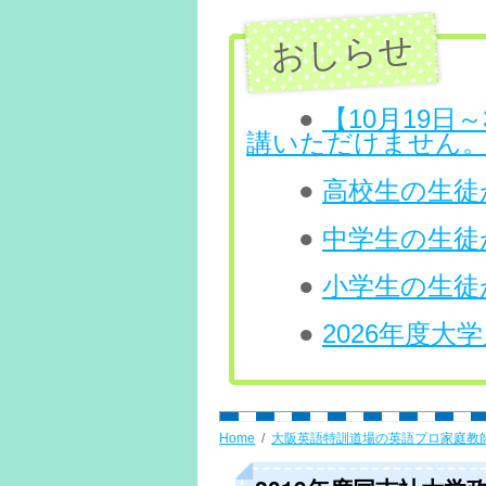
ン
ツ
へ
●
【10月19
講いただけません
ス
●
高校生の生徒が
キ
ッ
●
中学生の生徒
プ
●
小学生の生徒
●
2026年度
Home
大阪英語特訓道場の英語プロ家庭教