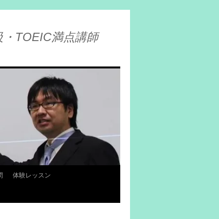
・TOEIC満点講師
問
体験レッスン