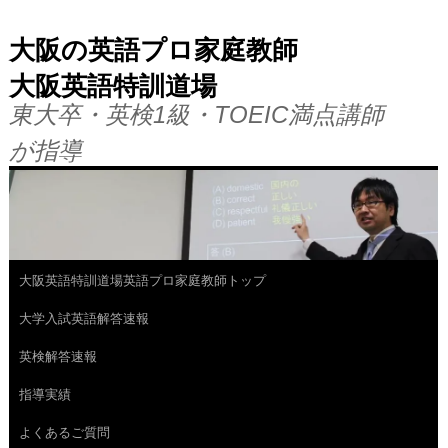
大阪の英語プロ家庭教師
大阪英語特訓道場
東大卒・英検1級・TOEIC満点講師
が指導
大阪英語特訓道場英語プロ家庭教師トップ
コ
大学入試英語解答速報
ン
英検解答速報
テ
指導実績
ン
よくあるご質問
ツ