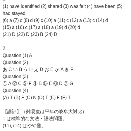
(1) have identified (2) shared (3) was felt (4) have been (5)
had stayed
(6) a (7) c (8) d (9) c (10) a (11) c (12) a (13) c (14) d
(15) a (16) c (17) a (18) a (19) d (20) d
(21) D (22) D (23) B (24) D
2
Question (1) A
Question (2)
あ C い B う H え D お E か A き F
Question (3)
① A ② C ③ F ④ B ⑤ E ⑥ D ⑦ G
Question (4)
(A) T (B) F (C) N (D) T (E) F (F) T
【講評】（難易度は平年の岐阜大対比）
1 は標準的な文法・語法問題。
(11), (14) はやや難。