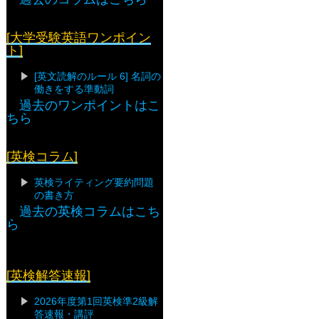
[大学受験英語ワンポイン
ト]
[英文読解のルール 6] 名詞の
働きをする準動詞
過去のワンポイントはこ
ちら
[英検コラム]
英検ライティング要約問題
の書き方
過去の英検コラムはこち
ら
[英検解答速報]
2026年度第1回英検準2級解
答速報・講評