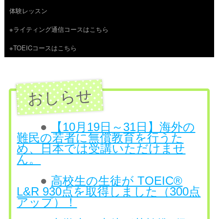
体験レッスン
へ
※ライティング通信コースはこちら
ス
※TOEICコースはこちら
キ
ッ
プ
●
【10月19日～31日】海外の
難民の若者に無償教育を行うた
め、日本では受講いただけませ
ん。
●
高校生の生徒が TOEIC®
L&R 930点を取得しました（300点
アップ）！