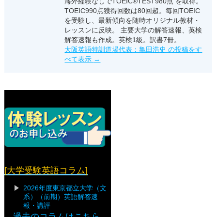
海外経験なしでTOEIC®TEST980点 を取得。
TOEIC990点獲得回数は80回超。毎回TOEIC
を受験し、最新傾向を随時オリジナル教材・
レッスンに反映。 主要大学の解答速報、英検
解答速報も作成。英検1級。訳書7冊。
大阪英語特訓道場代表：亀田浩史 の投稿をす
べて表示
→
[大学受験英語コラム]
2026年度東京都立大学（文
系）（前期）英語解答速
報・講評
過去のコラムはこちら