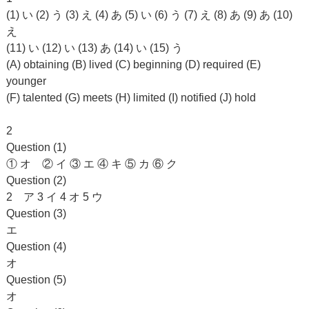
(1) い (2) う (3) え (4) あ (5) い (6) う (7) え (8) あ (9) あ (10)
え
(11) い (12) い (13) あ (14) い (15) う
(A) obtaining (B) lived (C) beginning (D) required (E)
younger
(F) talented (G) meets (H) limited (I) notified (J) hold
2
Question (1)
① オ ② イ ③ エ ④ キ ⑤ カ ⑥ ク
Question (2)
2 ア 3 イ 4 オ 5 ウ
Question (3)
エ
Question (4)
オ
Question (5)
オ