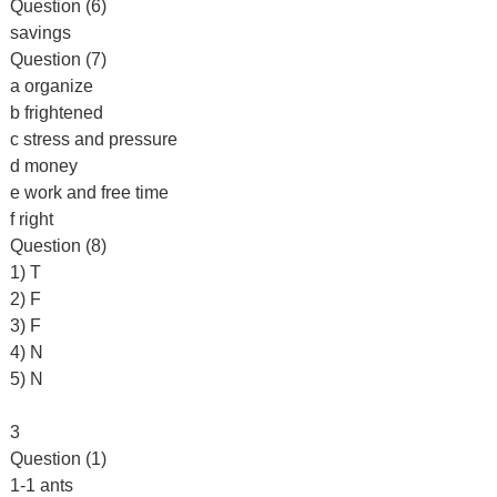
Question (6)
savings
Question (7)
a organize
b frightened
c stress and pressure
d money
e work and free time
f right
Question (8)
1) T
2) F
3) F
4) N
5) N
3
Question (1)
1-1 ants