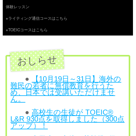
体験レッスン
へ
※ライティング通信コースはこちら
ス
※TOEICコースはこちら
キ
ッ
プ
●
【10月19日～31日】海外の
難民の若者に無償教育を行うた
め、日本では受講いただけませ
ん。
●
高校生の生徒が TOEIC®
L&R 930点を取得しました（300点
アップ）！