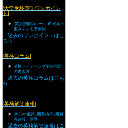
[大学受験英語ワンポイン
ト]
[英文読解のルール 6] 名詞の
働きをする準動詞
過去のワンポイントはこ
ちら
[英検コラム]
英検ライティング要約問題
の書き方
過去の英検コラムはこち
ら
[英検解答速報]
2026年度第1回英検準2級解
答速報・講評
過去の英検解答速報はこ