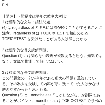
F N
【講評】（難易度は平年の岐阜大対比）
1 は標準的な文法・語法問題。
(4) は regardless of の後ろには節が続くことができることに
注意。regardless of は TOEIC®TEST で頻出のため、
TOEIC®TEST を受けたことがある人は得したかも。
2 は標準的な長文読解問題。
Question (1) には知らない表現が複数あると思う。知識では
なく、文脈で推測して解ければいい。
3 は標準的な長文読解問題。
この問題文の一部が今年のある私大の問題と重複してい
る。その私大を受験して内容が頭に残っていた人はかなり
解きやすかったと思われる。
Question (3) は、nonetheless「しかしながら」が副詞であ
ることがポイント。nonetheless は TOEIC®TEST で頻出の