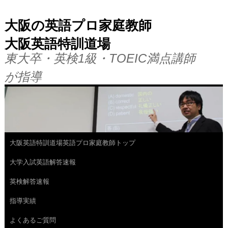
大阪の英語プロ家庭教師
大阪英語特訓道場
東大卒・英検1級・TOEIC満点講師
が指導
大阪英語特訓道場英語プロ家庭教師トップ
コ
大学入試英語解答速報
ン
英検解答速報
テ
指導実績
ン
よくあるご質問
ツ