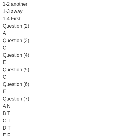
1-2 another
1-3 away
1-4 First
Question (2)
A
Question (3)
C
Question (4)
E
Question (5)
C
Question (6)
E
Question (7)
A N
B T
C T
D T
E F