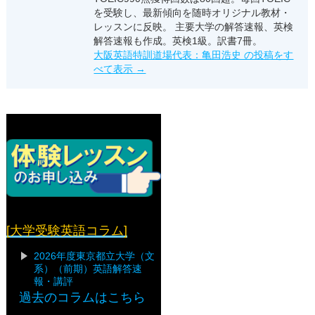
を受験し、最新傾向を随時オリジナル教材・
レッスンに反映。 主要大学の解答速報、英検
解答速報も作成。英検1級。訳書7冊。
大阪英語特訓道場代表：亀田浩史 の投稿をす
べて表示
→
[大学受験英語コラム]
2026年度東京都立大学（文
系）（前期）英語解答速
報・講評
過去のコラムはこちら