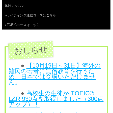
体験レッスン
へ
※ライティング通信コースはこちら
ス
※TOEICコースはこちら
キ
ッ
プ
●
【10月19日～31日】海外の
難民の若者に無償教育を行うた
め、日本では受講いただけませ
ん。
●
高校生の生徒が TOEIC®
L&R 930点を取得しました（300点
アップ）！