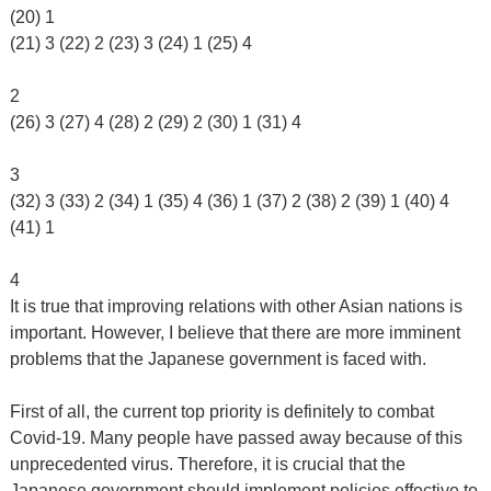
(20) 1
(21) 3 (22) 2 (23) 3 (24) 1 (25) 4
2
(26) 3 (27) 4 (28) 2 (29) 2 (30) 1 (31) 4
3
(32) 3 (33) 2 (34) 1 (35) 4 (36) 1 (37) 2 (38) 2 (39) 1 (40) 4
(41) 1
4
It is true that improving relations with other Asian nations is
important. However, I believe that there are more imminent
problems that the Japanese government is faced with.
First of all, the current top priority is definitely to combat
Covid-19. Many people have passed away because of this
unprecedented virus. Therefore, it is crucial that the
Japanese government should implement policies effective to