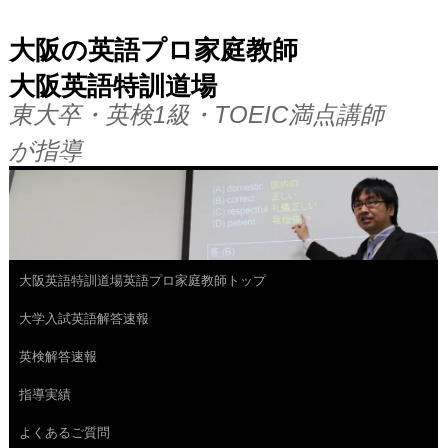
大阪の英語プロ家庭教師
大阪英語特訓道場
東大卒・英検1級・TOEIC満点講師
が指導
大阪英語特訓道場英語プロ家庭教師トップ
コ
大学入試英語解答速報
ン
英検解答速報
テ
指導実績
ン
よくあるご質問
ツ