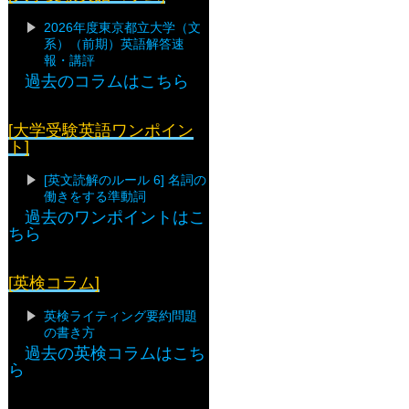
2026年度東京都立大学（文
系）（前期）英語解答速
報・講評
過去のコラムはこちら
[大学受験英語ワンポイン
ト]
[英文読解のルール 6] 名詞の
働きをする準動詞
過去のワンポイントはこ
ちら
[英検コラム]
英検ライティング要約問題
の書き方
過去の英検コラムはこち
ら