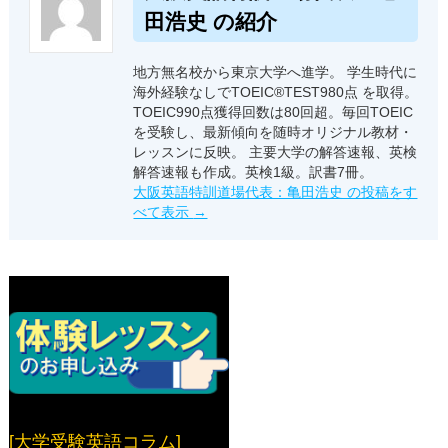
田浩史 の紹介
地方無名校から東京大学へ進学。 学生時代に
海外経験なしでTOEIC®TEST980点 を取得。
TOEIC990点獲得回数は80回超。毎回TOEIC
を受験し、最新傾向を随時オリジナル教材・
レッスンに反映。 主要大学の解答速報、英検
解答速報も作成。英検1級。訳書7冊。
大阪英語特訓道場代表：亀田浩史 の投稿をす
べて表示
→
[大学受験英語コラム]