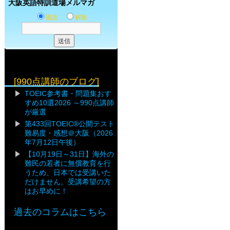
大阪英語特訓道場メルマガ
購読
解除
[990点講師のブログ]
TOEIC参考書・問題集おす
すめ10選2026 ～990点講師
が厳選
第433回TOEIC®公開テスト
難易度・感想＠大阪（2026
年7月12日午後）
【10月19日～31日】海外の
難民の若者に無償教育を行
うため、日本では受講いた
だけません。受講希望の方
はお早めに！
過去のコラムはこちら