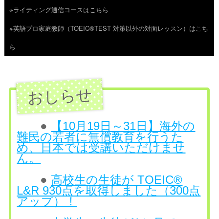
※ライティング通信コースはこちら
ツ
※英語プロ家庭教師（TOEIC®TEST 対策以外の対面レッスン）はこち
へ
ら
ス
キ
ッ
プ
●
【10月19日～31日】海外の
難民の若者に無償教育を行うた
め、日本では受講いただけませ
ん。
●
高校生の生徒が TOEIC®
L&R 930点を取得しました（300点
アップ）！