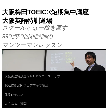
大阪梅田TOEIC®短期集中講座
大阪英語特訓道場
スクールとは一線を画す
990点80回超講師の
マンツーマンレッスン
大阪英語特訓道場TOEIC®コーストップ
コ
TOEIC®L&R スコアアップ実績
ン
体験レッスン
テ
よくあるご質問
ン