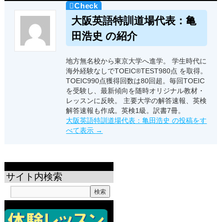
大阪英語特訓道場代表：亀
田浩史 の紹介
地方無名校から東京大学へ進学。 学生時代に
海外経験なしでTOEIC®TEST980点 を取得。
TOEIC990点獲得回数は80回超。毎回TOEIC
を受験し、最新傾向を随時オリジナル教材・
レッスンに反映。 主要大学の解答速報、英検
解答速報も作成。英検1級。訳書7冊。
大阪英語特訓道場代表：亀田浩史 の投稿をす
べて表示
→
サイト内検索