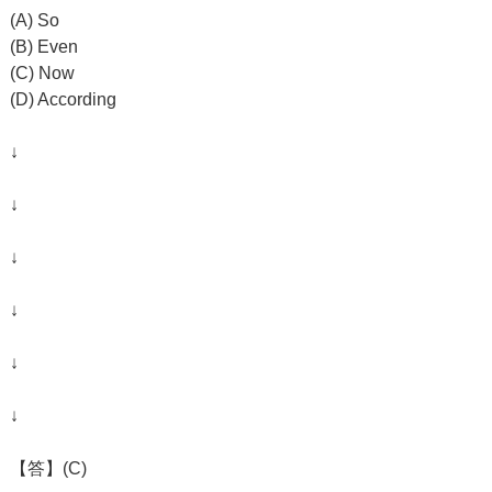
(A) So
(B) Even
(C) Now
(D) According
↓
↓
↓
↓
↓
↓
【答】(C)