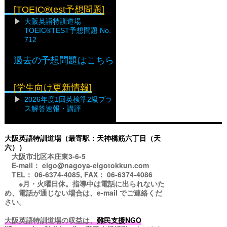
[TOEIC®test予想問題]
大阪英語特訓道場
TOEIC®TEST予想問題 No.
712
過去の予想問題はこちら
[学生向け更新情報]
2026年度1回英検準2級プラ
ス解答速報・講評
大阪英語特訓道場（最寄駅：天神橋筋六丁目（天
六））
大阪市北区本庄東3-6-5
E-mail： eigo@nagoya-eigotokkun.com
TEL： 06-6374-4085, FAX： 06-6374-4086
※月・火曜日休。指導中は電話に出られないた
め、電話が通じない場合は、e-mail でご連絡くだ
さい。
大阪英語特訓道場の収益は、
難民支援NGO