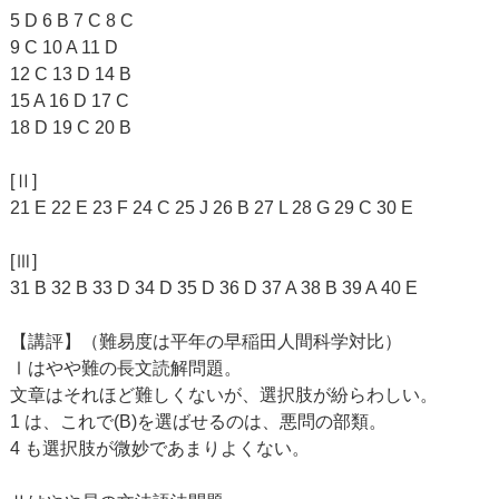
5 D 6 B 7 C 8 C
9 C 10 A 11 D
12 C 13 D 14 B
15 A 16 D 17 C
18 D 19 C 20 B
[Ⅱ]
21 E 22 E 23 F 24 C 25 J 26 B 27 L 28 G 29 C 30 E
[Ⅲ]
31 B 32 B 33 D 34 D 35 D 36 D 37 A 38 B 39 A 40 E
【講評】（難易度は平年の早稲田人間科学対比）
Ⅰはやや難の長文読解問題。
文章はそれほど難しくないが、選択肢が紛らわしい。
1 は、これで(B)を選ばせるのは、悪問の部類。
4 も選択肢が微妙であまりよくない。