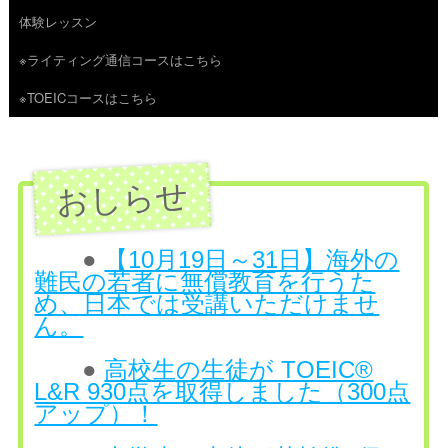
体験レッスン
へ
※ライティング通信コースはこちら
ス
※TOEICコースはこちら
キ
ッ
プ
●
【10月19日～31日】海外の
難民の若者に無償教育を行うた
め、日本では受講いただけませ
ん。
●
高校生の生徒が TOEIC®
L&R 930点を取得しました（300点
アップ）！