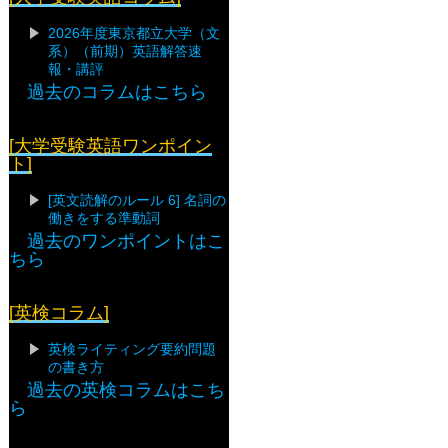
2026年度東京都立大学（文
系）（前期）英語解答速
報・講評
過去のコラムはこちら
[大学受験英語ワンポイン
ト]
[英文読解のルール 6] 名詞の
働きをする準動詞
過去のワンポイントはこ
ちら
[英検コラム]
英検ライティング要約問題
の書き方
過去の英検コラムはこち
ら