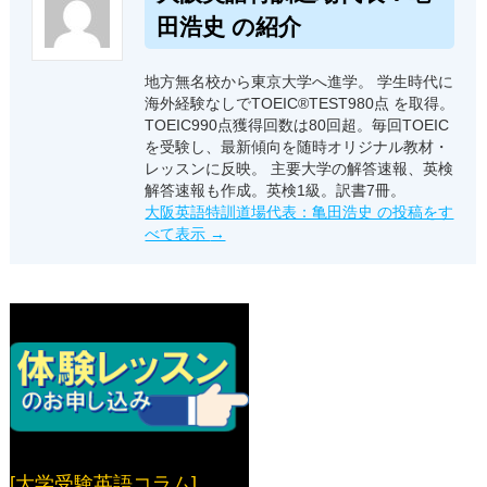
田浩史 の紹介
地方無名校から東京大学へ進学。 学生時代に
海外経験なしでTOEIC®TEST980点 を取得。
TOEIC990点獲得回数は80回超。毎回TOEIC
を受験し、最新傾向を随時オリジナル教材・
レッスンに反映。 主要大学の解答速報、英検
解答速報も作成。英検1級。訳書7冊。
大阪英語特訓道場代表：亀田浩史 の投稿をす
べて表示
→
[大学受験英語コラム]