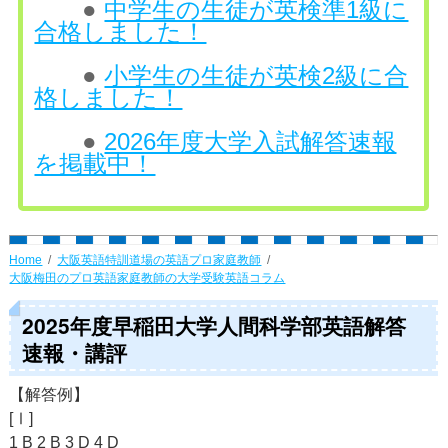
●
中学生の生徒が英検準1級に
合格しました！
●
小学生の生徒が英検2級に合
格しました！
●
2026年度大学入試解答速報
を掲載中！
Home
大阪英語特訓道場の英語プロ家庭教師
大阪梅田のプロ英語家庭教師の大学受験英語コラム
2025年度早稲田大学人間科学部英語解答
速報・講評
【解答例】
[Ⅰ]
1 B 2 B 3 D 4 D