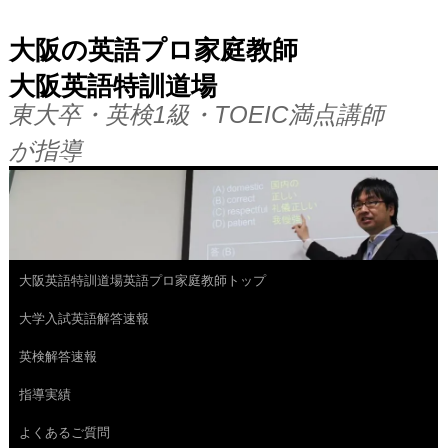
大阪の英語プロ家庭教師
大阪英語特訓道場
東大卒・英検1級・TOEIC満点講師
が指導
大阪英語特訓道場英語プロ家庭教師トップ
コ
大学入試英語解答速報
ン
英検解答速報
テ
指導実績
ン
よくあるご質問
ツ