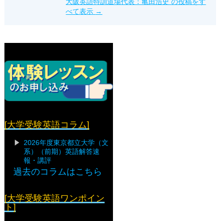
大阪英語特訓道場代表：亀田浩史 の投稿をす
べて表示
→
[大学受験英語コラム]
2026年度東京都立大学（文
系）（前期）英語解答速
報・講評
過去のコラムはこちら
[大学受験英語ワンポイン
ト]