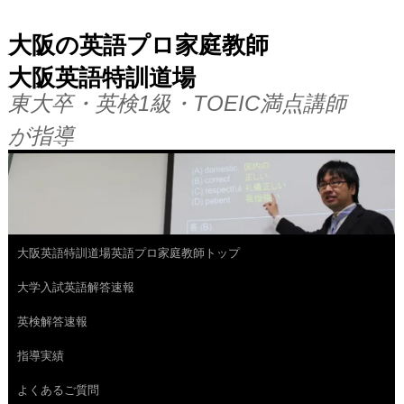
大阪の英語プロ家庭教師
大阪英語特訓道場
東大卒・英検1級・TOEIC満点講師
が指導
大阪英語特訓道場英語プロ家庭教師トップ
コ
大学入試英語解答速報
ン
英検解答速報
テ
指導実績
ン
よくあるご質問
ツ