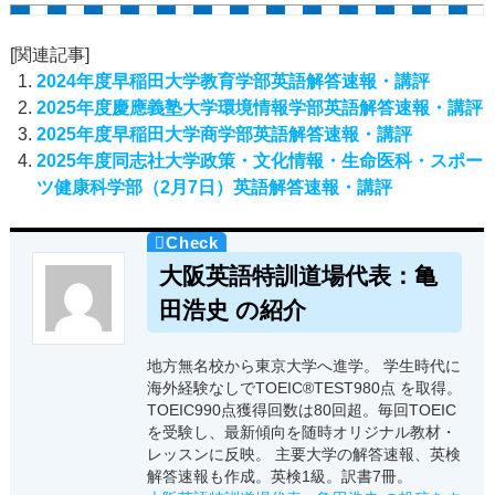
[関連記事]
2024年度早稲田大学教育学部英語解答速報・講評
2025年度慶應義塾大学環境情報学部英語解答速報・講評
2025年度早稲田大学商学部英語解答速報・講評
2025年度同志社大学政策・文化情報・生命医科・スポー
ツ健康科学部（2月7日）英語解答速報・講評
大阪英語特訓道場代表：亀
田浩史 の紹介
地方無名校から東京大学へ進学。 学生時代に
海外経験なしでTOEIC®TEST980点 を取得。
TOEIC990点獲得回数は80回超。毎回TOEIC
を受験し、最新傾向を随時オリジナル教材・
レッスンに反映。 主要大学の解答速報、英検
解答速報も作成。英検1級。訳書7冊。