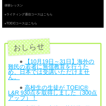
体験レッスン
へ
※ライティング通信コースはこちら
ス
※TOEICコースはこちら
キ
ッ
プ
●
【10月19日～31日】海外の
難民の若者に無償教育を行うた
め、日本では受講いただけませ
ん。
●
高校生の生徒が TOEIC®
L&R 930点を取得しました（300点
アップ）！