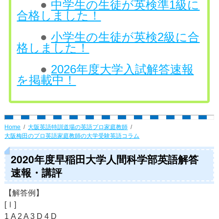
●
中学生の生徒が英検準1級に
合格しました！
●
小学生の生徒が英検2級に合
格しました！
●
2026年度大学入試解答速報
を掲載中！
Home
大阪英語特訓道場の英語プロ家庭教師
大阪梅田のプロ英語家庭教師の大学受験英語コラム
2020年度早稲田大学人間科学部英語解答
速報・講評
【解答例】
[Ⅰ]
1 A 2 A 3 D 4 D