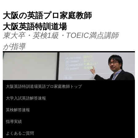
大阪の英語プロ家庭教師
大阪英語特訓道場
東大卒・英検1級・TOEIC満点講師
が指導
大阪英語特訓道場英語プロ家庭教師トップ
コ
大学入試英語解答速報
ン
英検解答速報
テ
指導実績
ン
よくあるご質問
ツ