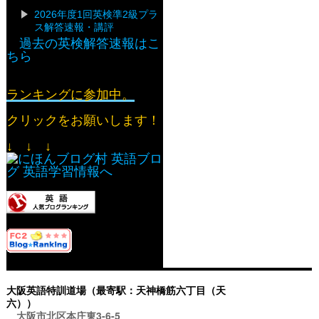
2026年度1回英検準2級プラ
ス解答速報・講評
過去の英検解答速報はこ
ちら
ランキングに参加中。
クリックをお願いします！
↓ ↓ ↓
大阪英語特訓道場（最寄駅：天神橋筋六丁目（天
六））
大阪市北区本庄東3-6-5