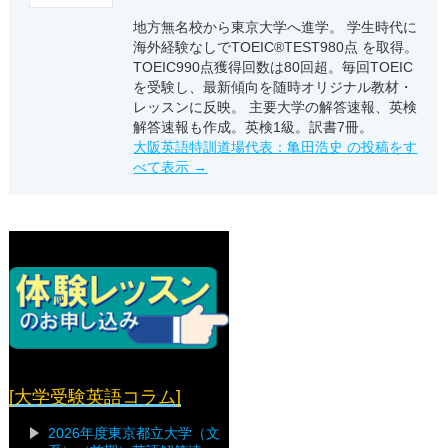
地方無名校から東京大学へ進学。 学生時代に
海外経験なしでTOEIC®TEST980点 を取得。
TOEIC990点獲得回数は80回超。毎回TOEIC
を受験し、最新傾向を随時オリジナル教材・
レッスンに反映。 主要大学の解答速報、英検
解答速報も作成。英検1級。訳書7冊。
大阪英語特訓道場代表：亀田浩史 の投稿をす
べて表示
→
[大学受験英語コラム]
2026年度東京都立大学（文