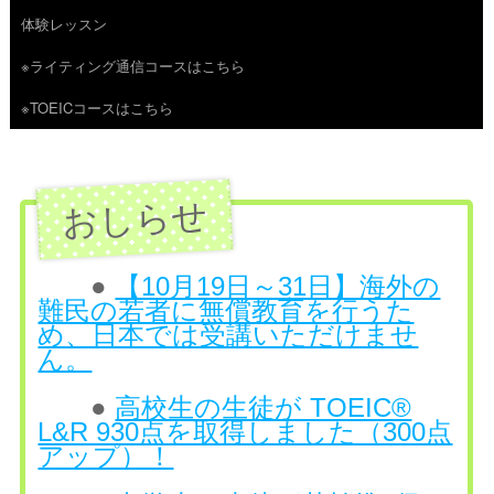
体験レッスン
へ
※ライティング通信コースはこちら
ス
※TOEICコースはこちら
キ
ッ
プ
●
【10月19日～31日】海外の
難民の若者に無償教育を行うた
め、日本では受講いただけませ
ん。
●
高校生の生徒が TOEIC®
L&R 930点を取得しました（300点
アップ）！