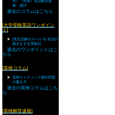
系）（前期）英語解答速
報・講評
過去のコラムはこちら
[大学受験英語ワンポイン
ト]
[英文読解のルール 6] 名詞の
働きをする準動詞
過去のワンポイントはこ
ちら
[英検コラム]
英検ライティング要約問題
の書き方
過去の英検コラムはこち
ら
[英検解答速報]