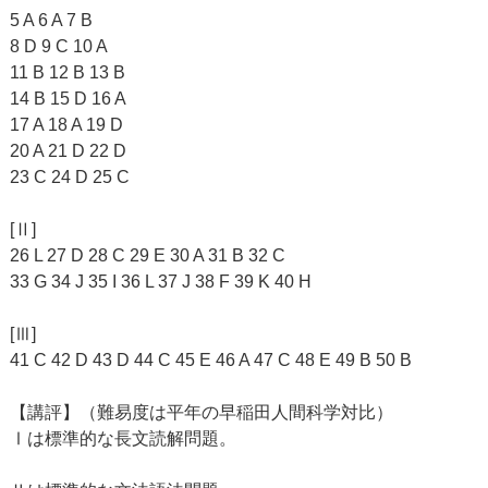
5 A 6 A 7 B
8 D 9 C 10 A
11 B 12 B 13 B
14 B 15 D 16 A
17 A 18 A 19 D
20 A 21 D 22 D
23 C 24 D 25 C
[Ⅱ]
26 L 27 D 28 C 29 E 30 A 31 B 32 C
33 G 34 J 35 I 36 L 37 J 38 F 39 K 40 H
[Ⅲ]
41 C 42 D 43 D 44 C 45 E 46 A 47 C 48 E 49 B 50 B
【講評】（難易度は平年の早稲田人間科学対比）
Ⅰは標準的な長文読解問題。