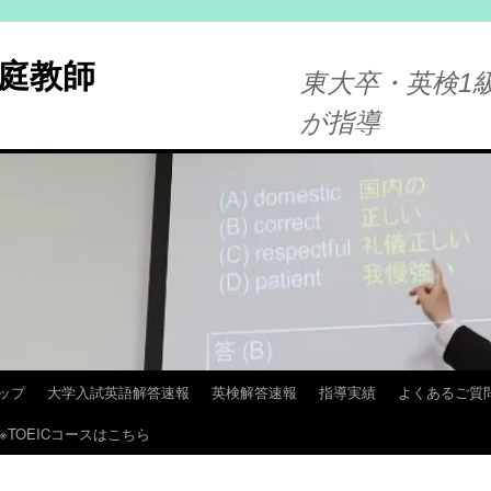
庭教師
東大卒・英検1級
が指導
ップ
大学入試英語解答速報
英検解答速報
指導実績
よくあるご質
※TOEICコースはこちら