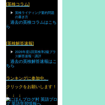
[英検コラム]
英検ライティング要約問題
の書き方
過去の英検コラムはこち
ら
[英検解答速報]
2026年度1回英検準2級プラ
ス解答速報・講評
過去の英検解答速報はこ
ちら
ランキングに参加中。
クリックをお願いします！
↓ ↓ ↓