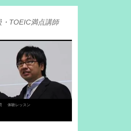
・TOEIC満点講師
問
体験レッスン