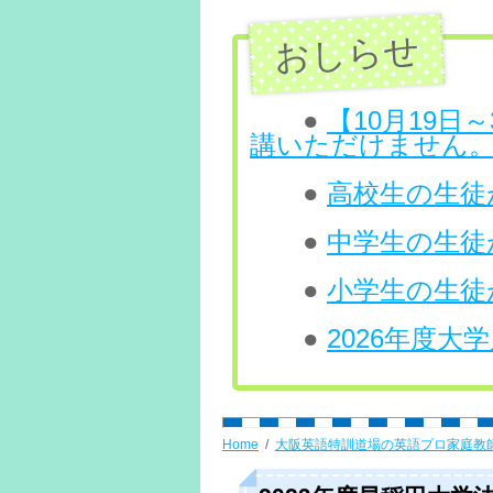
ン
ツ
へ
●
【10月19
講いただけません
ス
●
高校生の生徒が
キ
ッ
●
中学生の生徒
プ
●
小学生の生徒
●
2026年度
Home
大阪英語特訓道場の英語プロ家庭教