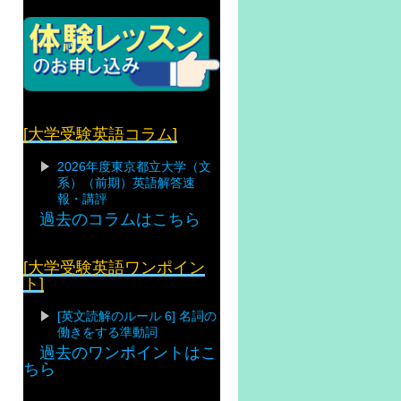
[大学受験英語コラム]
2026年度東京都立大学（文
系）（前期）英語解答速
報・講評
過去のコラムはこちら
[大学受験英語ワンポイン
ト]
[英文読解のルール 6] 名詞の
働きをする準動詞
過去のワンポイントはこ
ちら