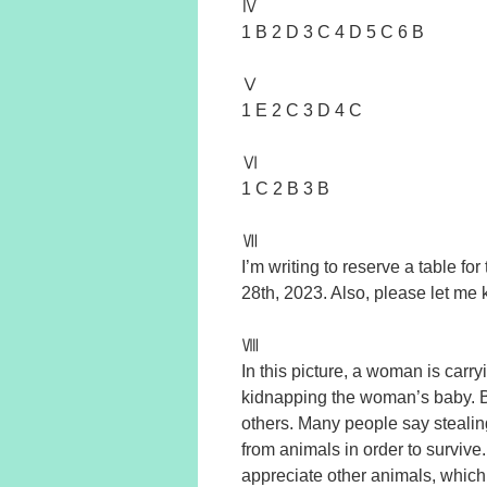
Ⅳ
1 B 2 D 3 C 4 D 5 C 6 B
Ⅴ
1 E 2 C 3 D 4 C
Ⅵ
1 C 2 B 3 B
Ⅶ
I’m writing to reserve a table f
28th, 2023. Also, please let me 
Ⅷ
In this picture, a woman is carr
kidnapping the woman’s baby. B
others. Many people say stealing
from animals in order to surviv
appreciate other animals, which a