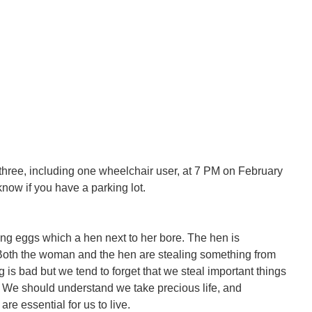
or three, including one wheelchair user, at 7 PM on February
know if you have a parking lot.
ying eggs which a hen next to her bore. The hen is
oth the woman and the hen are stealing something from
 is bad but we tend to forget that we steal important things
e. We should understand we take precious life, and
re essential for us to live.