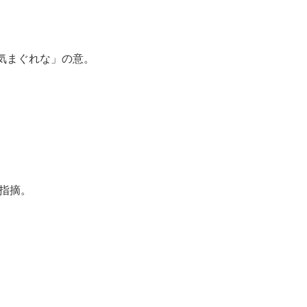
ful は「気まぐれな」の意。
指摘。