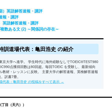
前期）英語解答速報・講評
答速報・講評
期）英語解答速報・講評
が複数ある文 (2) ～関係詞の存在～
特訓道場代表：亀田浩史 の紹介
京大学へ進学。 学生時代に海外経験なしでTOEIC®TEST980
EIC990点獲得回数は80回超。毎回TOEIC を受験し、最新傾向
ル教材・レッスンに反映。 主要大学の解答速報、英検解答速報
級。訳書7冊。
場代表：亀田浩史 の投稿をすべて表示
→
六丁目（天六））