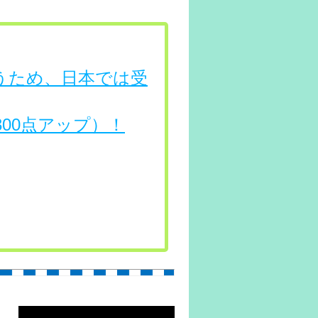
行うため、日本では受
（300点アップ）！