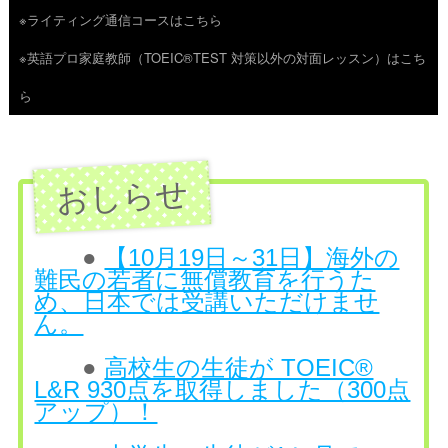
※ライティング通信コースはこちら
ツ
※英語プロ家庭教師（TOEIC®TEST 対策以外の対面レッスン）はこち
へ
ら
ス
キ
ッ
プ
●
【10月19日～31日】海外の
難民の若者に無償教育を行うた
め、日本では受講いただけませ
ん。
●
高校生の生徒が TOEIC®
L&R 930点を取得しました（300点
アップ）！