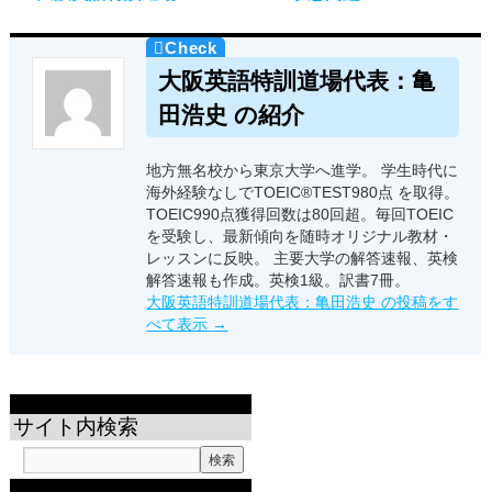
大阪英語特訓道場代表：亀
田浩史 の紹介
地方無名校から東京大学へ進学。 学生時代に
海外経験なしでTOEIC®TEST980点 を取得。
TOEIC990点獲得回数は80回超。毎回TOEIC
を受験し、最新傾向を随時オリジナル教材・
レッスンに反映。 主要大学の解答速報、英検
解答速報も作成。英検1級。訳書7冊。
大阪英語特訓道場代表：亀田浩史 の投稿をす
べて表示
→
サイト内検索