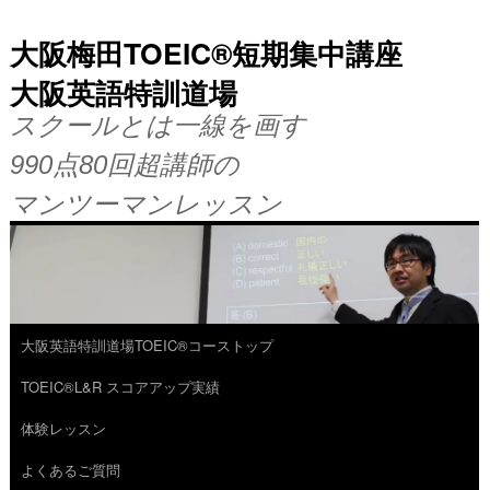
大阪梅田TOEIC®短期集中講座
大阪英語特訓道場
スクールとは一線を画す
990点80回超講師の
マンツーマンレッスン
大阪英語特訓道場TOEIC®コーストップ
コ
TOEIC®L&R スコアアップ実績
ン
体験レッスン
テ
よくあるご質問
ン