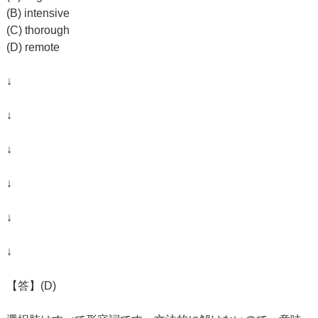
(B) intensive
(C) thorough
(D) remote
↓
↓
↓
↓
↓
↓
【答】(D)