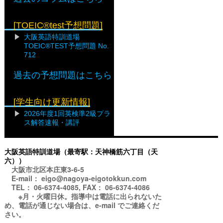
[TOEIC®test予想問題]
大阪英語特訓道場
TOEIC®TEST予想問題 No.
712
過去の予想問題はこちら
[学生向け更新情報]
2026年度1回英検準2級プラ
ス解答速報・講評
大阪英語特訓道場（最寄駅：天神橋筋六丁目（天
六））
大阪市北区本庄東3-6-5
E-mail： eigo@nagoya-eigotokkun.com
TEL： 06-6374-4085, FAX： 06-6374-4086
※月・火曜日休。指導中は電話に出られないた
め、電話が通じない場合は、e-mail でご連絡くだ
さい。