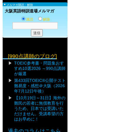
メルマガ購読・解除
大阪英語特訓道場メルマガ
購読
解除
[990点講師のブログ]
TOEIC参考書・問題集おす
すめ10選2026 ～990点講師
が厳選
第433回TOEIC®公開テスト
難易度・感想＠大阪（2026
年7月12日午後）
【10月19日～31日】海外の
難民の若者に無償教育を行
うため、日本では受講いた
だけません。受講希望の方
はお早めに！
過去のコラムはこちら