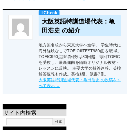
大阪英語特訓道場代表：亀
田浩史 の紹介
地方無名校から東京大学へ進学。 学生時代に
海外経験なしでTOEIC®TEST980点 を取得。
TOEIC990点獲得回数は80回超。毎回TOEIC
を受験し、最新傾向を随時オリジナル教材・
レッスンに反映。 主要大学の解答速報、英検
解答速報も作成。英検1級。訳書7冊。
大阪英語特訓道場代表：亀田浩史 の投稿をす
べて表示
→
サイト内検索