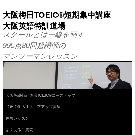
大阪梅田TOEIC®短期集中講座
大阪英語特訓道場
スクールとは一線を画す
990点80回超講師の
マンツーマンレッスン
大阪英語特訓道場TOEIC®コーストップ
コ
TOEIC®L&R スコアアップ実績
ン
体験レッスン
テ
よくあるご質問
ン