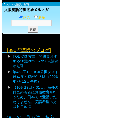
メルマガ購読・解除
大阪英語特訓道場メルマガ
購読
解除
[990点講師のブログ]
TOEIC参考書・問題集おす
すめ10選2026 ～990点講師
が厳選
第433回TOEIC®公開テスト
難易度・感想＠大阪（2026
年7月12日午後）
【10月19日～31日】海外の
難民の若者に無償教育を行
うため、日本では受講いた
だけません。受講希望の方
はお早めに！
過去のコラムはこちら