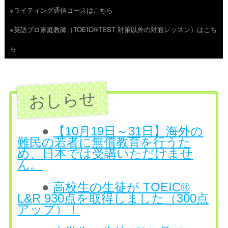
※ライティング通信コースはこちら
ツ
※英語プロ家庭教師（TOEIC®TEST 対策以外の対面レッスン）はこち
へ
ら
ス
キ
ッ
プ
●
【10月19日～31日】海外の
難民の若者に無償教育を行うた
め、日本では受講いただけませ
ん。
●
高校生の生徒が TOEIC®
L&R 930点を取得しました（300点
アップ）！