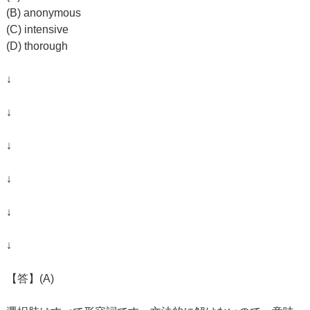
(B) anonymous
(C) intensive
(D) thorough
↓
↓
↓
↓
↓
↓
【答】(A)