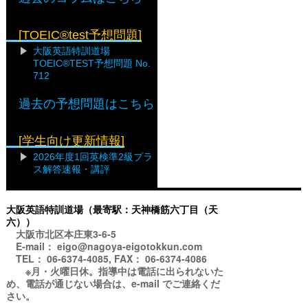
[TOEIC®test予想問題]
大阪英語特訓道場
TOEIC®TEST予想問題 No.
712
過去の予想問題はこちら
[学生向け更新情報]
2026年度1回英検準2級プラ
ス解答速報・講評
大阪英語特訓道場（最寄駅：天神橋筋六丁目（天
六））
大阪市北区本庄東3-6-5
E-mail： eigo@nagoya-eigotokkun.com
TEL： 06-6374-4085, FAX： 06-6374-4086
※月・火曜日休。指導中は電話に出られないた
め、電話が通じない場合は、e-mail でご連絡くだ
さい。