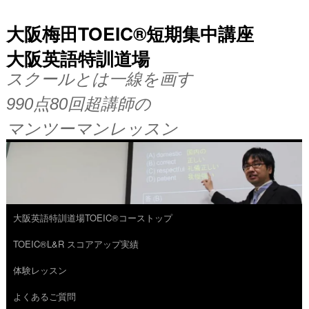
大阪梅田TOEIC®短期集中講座
大阪英語特訓道場
スクールとは一線を画す
990点80回超講師の
マンツーマンレッスン
大阪英語特訓道場TOEIC®コーストップ
コ
TOEIC®L&R スコアアップ実績
ン
体験レッスン
テ
よくあるご質問
ン