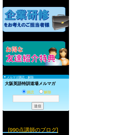
メルマガ購読・解除
大阪英語特訓道場メルマガ
購読
解除
[990点講師のブログ]