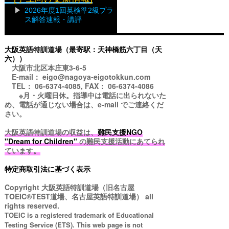
2026年度1回英検準2級プラ
ス解答速報・講評
大阪英語特訓道場（最寄駅：天神橋筋六丁目（天
六））
大阪市北区本庄東3-6-5
E-mail： eigo@nagoya-eigotokkun.com
TEL： 06-6374-4085, FAX： 06-6374-4086
※月・火曜日休。指導中は電話に出られないた
め、電話が通じない場合は、e-mail でご連絡くだ
さい。
大阪英語特訓道場の収益は、
難民支援NGO
"Dream for Children"
の難民支援活動にあてられ
ています。
特定商取引法に基づく表示
Copyright
大阪英語特訓道場（旧名古屋
TOEIC®TEST道場、名古屋英語特訓道場）
all
rights reserved.
TOEIC is a registered trademark of Educational
Testing Service (ETS). This web page is not