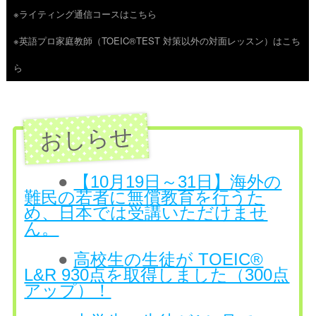
※ライティング通信コースはこちら
ツ
※英語プロ家庭教師（TOEIC®TEST 対策以外の対面レッスン）はこち
へ
ら
ス
キ
ッ
プ
●
【10月19日～31日】海外の
難民の若者に無償教育を行うた
め、日本では受講いただけませ
ん。
●
高校生の生徒が TOEIC®
L&R 930点を取得しました（300点
アップ）！