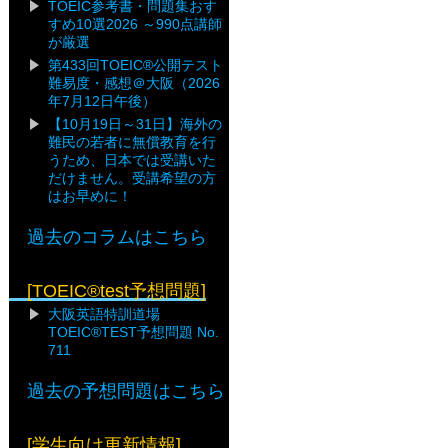
TOEIC参考書・問題集おす
すめ10選2026 ～990点講師
が厳選
第433回TOEIC®公開テスト
難易度・感想＠大阪（2026
年7月12日午後）
【10月19日～31日】海外の
難民の若者に無償教育を行
うため、日本では受講いた
だけません。受講希望の方
はお早めに！
過去のコラムはこちら
[TOEIC®test予想問題]
大阪英語特訓道場
TOEIC®TEST予想問題 No.
711
過去の予想問題はこちら
[学生向け更新情報]