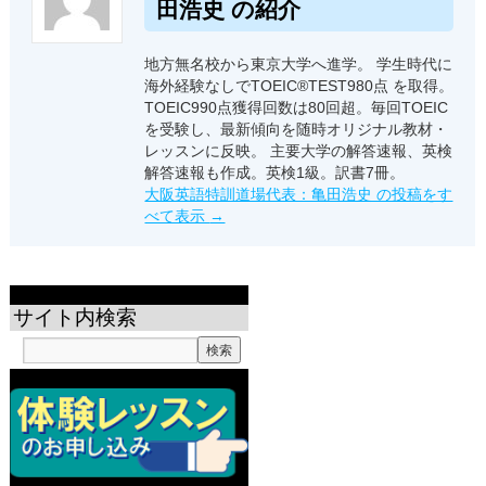
田浩史 の紹介
地方無名校から東京大学へ進学。 学生時代に
海外経験なしでTOEIC®TEST980点 を取得。
TOEIC990点獲得回数は80回超。毎回TOEIC
を受験し、最新傾向を随時オリジナル教材・
レッスンに反映。 主要大学の解答速報、英検
解答速報も作成。英検1級。訳書7冊。
大阪英語特訓道場代表：亀田浩史 の投稿をす
べて表示
→
サイト内検索