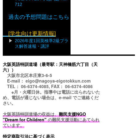
712
過去の予想問題はこちら
[学生向け更新情報]
2026年度1回英検準2級プラ
ス解答速報・講評
大阪英語特訓道場（最寄駅：天神橋筋六丁目（天
六））
大阪市北区本庄東3-6-5
E-mail： eigo@nagoya-eigotokkun.com
TEL： 06-6374-4085, FAX： 06-6374-4086
※月・火曜日休。指導中は電話に出られないた
め、電話が通じない場合は、e-mail でご連絡くだ
さい。
大阪英語特訓道場の収益は、
難民支援NGO
"Dream for Children"
の難民支援活動にあてられ
ています。
特定商取引法に基づく表示