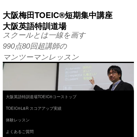
大阪梅田TOEIC®短期集中講座
大阪英語特訓道場
スクールとは一線を画す
990点80回超講師の
マンツーマンレッスン
大阪英語特訓道場TOEIC®コーストップ
コ
TOEIC®L&R スコアアップ実績
ン
体験レッスン
テ
よくあるご質問
ン