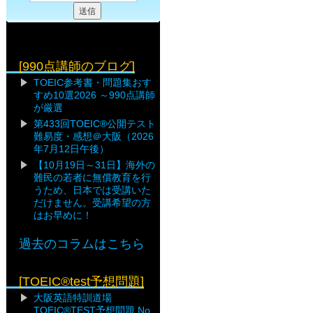
[990点講師のブログ]
TOEIC参考書・問題集おす
すめ10選2026 ～990点講師
が厳選
第433回TOEIC®公開テスト
難易度・感想＠大阪（2026
年7月12日午後）
【10月19日～31日】海外の
難民の若者に無償教育を行
うため、日本では受講いた
だけません。受講希望の方
はお早めに！
過去のコラムはこちら
[TOEIC®test予想問題]
大阪英語特訓道場
TOEIC®TEST予想問題 No.