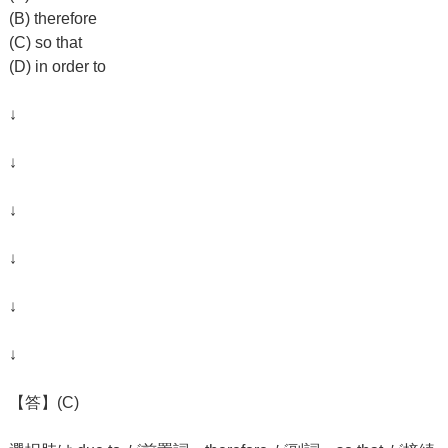
(B) therefore
(C) so that
(D) in order to
↓
↓
↓
↓
↓
↓
【答】(C)