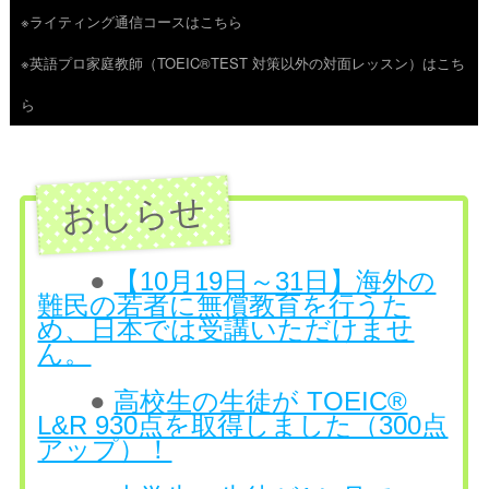
※ライティング通信コースはこちら
ツ
※英語プロ家庭教師（TOEIC®TEST 対策以外の対面レッスン）はこち
へ
ら
ス
キ
ッ
プ
●
【10月19日～31日】海外の
難民の若者に無償教育を行うた
め、日本では受講いただけませ
ん。
●
高校生の生徒が TOEIC®
L&R 930点を取得しました（300点
アップ）！