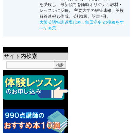
を受験し、最新傾向を随時オリジナル教材・
レッスンに反映。 主要大学の解答速報、英検
解答速報も作成。英検1級。訳書7冊。
大阪英語特訓道場代表：亀田浩史 の投稿をす
べて表示
→
サイト内検索