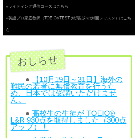
※ライティング通信コースはこちら
ツ
※英語プロ家庭教師（TOEIC®TEST 対策以外の対面レッスン）はこち
へ
ら
ス
キ
ッ
プ
●
【10月19日～31日】海外の
難民の若者に無償教育を行うた
め、日本では受講いただけませ
ん。
●
高校生の生徒が TOEIC®
L&R 930点を取得しました（300点
アップ）！