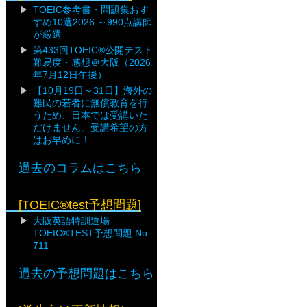
TOEIC参考書・問題集おす
すめ10選2026 ～990点講師
が厳選
第433回TOEIC®公開テスト
難易度・感想＠大阪（2026
年7月12日午後）
【10月19日～31日】海外の
難民の若者に無償教育を行
うため、日本では受講いた
だけません。受講希望の方
はお早めに！
過去のコラムはこちら
[TOEIC®test予想問題]
大阪英語特訓道場
TOEIC®TEST予想問題 No.
711
過去の予想問題はこちら