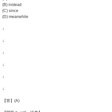
(B) instead
(C) since
(D) meanwhile
↓
↓
↓
↓
↓
↓
【答】(A)