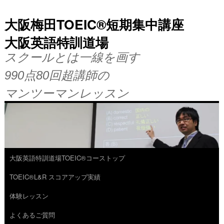
大阪梅田TOEIC®短期集中講座
大阪英語特訓道場
スクールとは一線を画す
990点80回超講師の
マンツーマンレッスン
大阪英語特訓道場TOEIC®コーストップ
コ
TOEIC®L&R スコアアップ実績
ン
体験レッスン
テ
よくあるご質問
ン