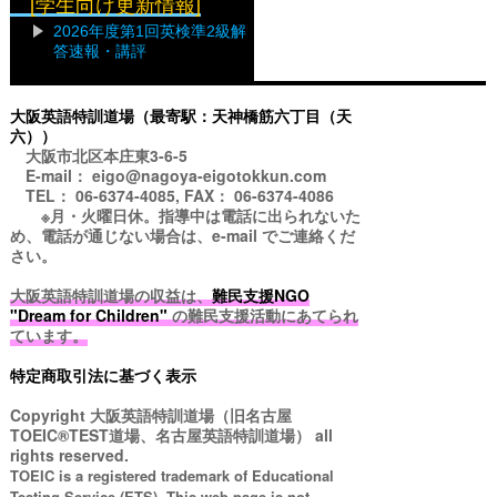
[学生向け更新情報]
2026年度第1回英検準2級解
答速報・講評
大阪英語特訓道場（最寄駅：天神橋筋六丁目（天
六））
大阪市北区本庄東3-6-5
E-mail： eigo@nagoya-eigotokkun.com
TEL： 06-6374-4085, FAX： 06-6374-4086
※月・火曜日休。指導中は電話に出られないた
め、電話が通じない場合は、e-mail でご連絡くだ
さい。
大阪英語特訓道場の収益は、
難民支援NGO
"Dream for Children"
の難民支援活動にあてられ
ています。
特定商取引法に基づく表示
Copyright
大阪英語特訓道場（旧名古屋
TOEIC®TEST道場、名古屋英語特訓道場）
all
rights reserved.
TOEIC is a registered trademark of Educational
Testing Service (ETS). This web page is not