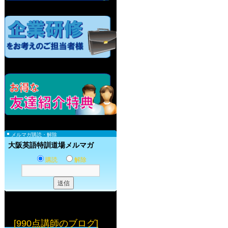
メルマガ購読・解除
大阪英語特訓道場メルマガ
購読
解除
[990点講師のブログ]