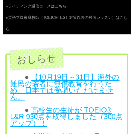
※ライティング通信コースはこちら
ツ
※英語プロ家庭教師（TOEIC®TEST 対策以外の対面レッスン）はこち
へ
ら
ス
キ
ッ
プ
●
【10月19日～31日】海外の
難民の若者に無償教育を行うた
め、日本では受講いただけませ
ん。
●
高校生の生徒が TOEIC®
L&R 930点を取得しました（300点
アップ）！