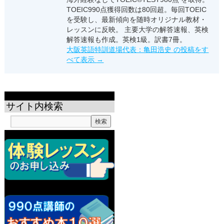
TOEIC990点獲得回数は80回超。毎回TOEIC
を受験し、最新傾向を随時オリジナル教材・
レッスンに反映。 主要大学の解答速報、英検
解答速報も作成。英検1級。訳書7冊。
大阪英語特訓道場代表：亀田浩史 の投稿をす
べて表示
→
サイト内検索