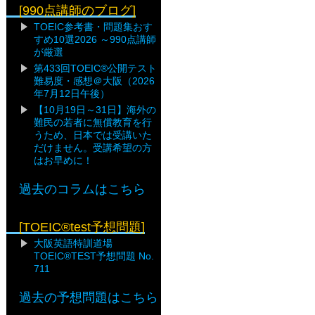
[990点講師のブログ]
TOEIC参考書・問題集おす
すめ10選2026 ～990点講師
が厳選
第433回TOEIC®公開テスト
難易度・感想＠大阪（2026
年7月12日午後）
【10月19日～31日】海外の
難民の若者に無償教育を行
うため、日本では受講いた
だけません。受講希望の方
はお早めに！
過去のコラムはこちら
[TOEIC®test予想問題]
大阪英語特訓道場
TOEIC®TEST予想問題 No.
711
過去の予想問題はこちら