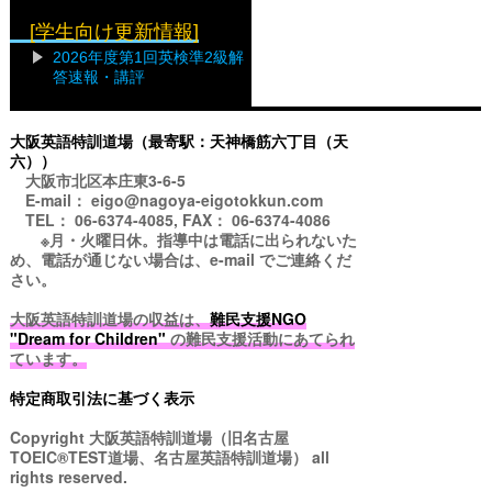
[学生向け更新情報]
2026年度第1回英検準2級解
答速報・講評
大阪英語特訓道場（最寄駅：天神橋筋六丁目（天
六））
大阪市北区本庄東3-6-5
E-mail： eigo@nagoya-eigotokkun.com
TEL： 06-6374-4085, FAX： 06-6374-4086
※月・火曜日休。指導中は電話に出られないた
め、電話が通じない場合は、e-mail でご連絡くだ
さい。
大阪英語特訓道場の収益は、
難民支援NGO
"Dream for Children"
の難民支援活動にあてられ
ています。
特定商取引法に基づく表示
Copyright
大阪英語特訓道場（旧名古屋
TOEIC®TEST道場、名古屋英語特訓道場）
all
rights reserved.