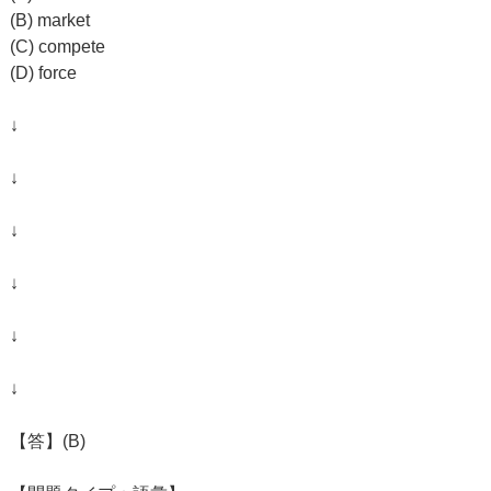
(B) market
(C) compete
(D) force
↓
↓
↓
↓
↓
↓
【答】(B)