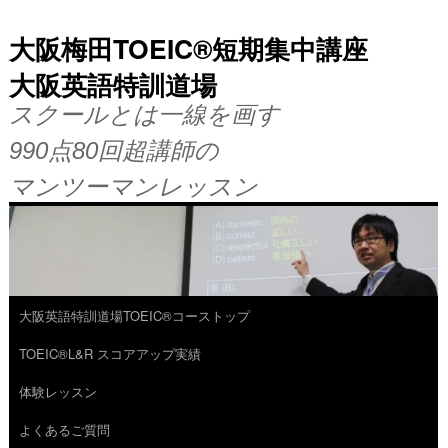
大阪梅田TOEIC®短期集中講座
大阪英語特訓道場
スクールとは一線を画す
990点80回超講師の
マンツーマンレッスン
大阪英語特訓道場TOEIC®コーストップ
コ
TOEIC®L&R スコアアップ実績
ン
体験レッスン
テ
よくあるご質問
ン