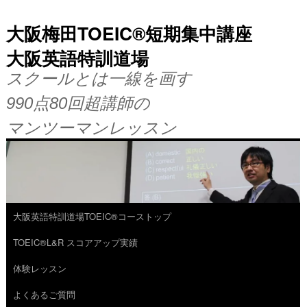
大阪梅田TOEIC®短期集中講座
大阪英語特訓道場
スクールとは一線を画す
990点80回超講師の
マンツーマンレッスン
大阪英語特訓道場TOEIC®コーストップ
コ
TOEIC®L&R スコアアップ実績
ン
体験レッスン
テ
よくあるご質問
ン