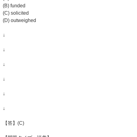
(B) funded
(C) solicited
(D) outweighed
↓
↓
↓
↓
↓
↓
【答】(C)