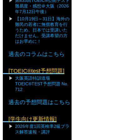
第433回TOEIC®公開テスト
難易度・感想＠大阪（2026
年7月12日午後）
【10月19日～31日】海外の
難民の若者に無償教育を行
うため、日本では受講いた
だけません。受講希望の方
はお早めに！
過去のコラムはこちら
[TOEIC®test予想問題]
大阪英語特訓道場
TOEIC®TEST予想問題 No.
712
過去の予想問題はこちら
[学生向け更新情報]
2026年度1回英検準2級プラ
ス解答速報・講評