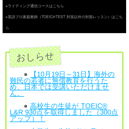
※ライティング通信コースはこちら
ツ
※英語プロ家庭教師（TOEIC®TEST 対策以外の対面レッスン）はこち
へ
ら
ス
キ
ッ
プ
●
【10月19日～31日】海外の
難民の若者に無償教育を行うた
め、日本では受講いただけませ
ん。
●
高校生の生徒が TOEIC®
L&R 930点を取得しました（300点
アップ）！