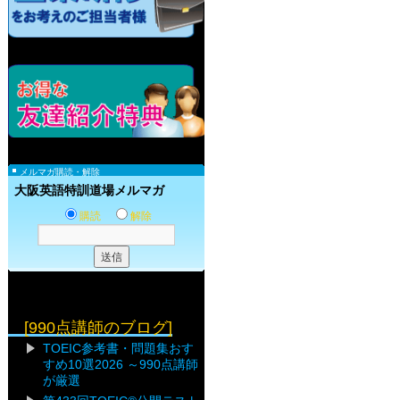
メルマガ購読・解除
大阪英語特訓道場メルマガ
購読
解除
[990点講師のブログ]
TOEIC参考書・問題集おす
すめ10選2026 ～990点講師
が厳選