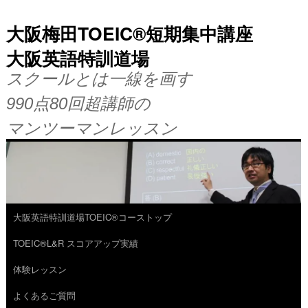
大阪梅田TOEIC®短期集中講座
大阪英語特訓道場
スクールとは一線を画す
990点80回超講師の
マンツーマンレッスン
大阪英語特訓道場TOEIC®コーストップ
コ
TOEIC®L&R スコアアップ実績
ン
体験レッスン
テ
よくあるご質問
ン