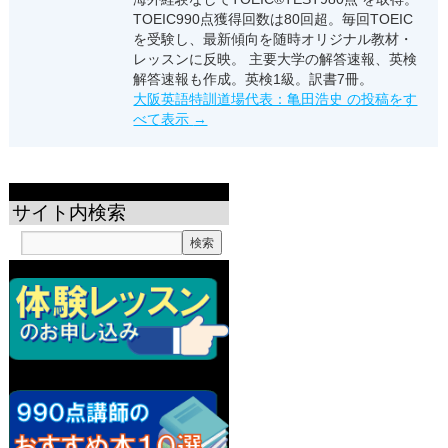
TOEIC990点獲得回数は80回超。毎回TOEIC
を受験し、最新傾向を随時オリジナル教材・
レッスンに反映。 主要大学の解答速報、英検
解答速報も作成。英検1級。訳書7冊。
大阪英語特訓道場代表：亀田浩史 の投稿をす
べて表示
→
サイト内検索