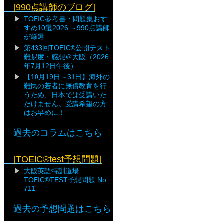
[990点講師のブログ]
TOEIC参考書・問題集おす
すめ10選2026 ～990点講師
が厳選
第433回TOEIC®公開テスト
難易度・感想＠大阪（2026
年7月12日午後）
【10月19日～31日】海外の
難民の若者に無償教育を行
うため、日本では受講いた
だけません。受講希望の方
はお早めに！
過去のコラムはこちら
[TOEIC®test予想問題]
大阪英語特訓道場
TOEIC®TEST予想問題 No.
711
過去の予想問題はこちら