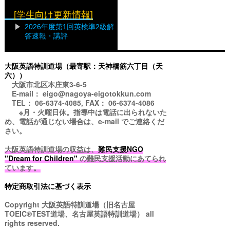
[学生向け更新情報]
2026年度第1回英検準2級解
答速報・講評
大阪英語特訓道場（最寄駅：天神橋筋六丁目（天
六））
大阪市北区本庄東3-6-5
E-mail： eigo@nagoya-eigotokkun.com
TEL： 06-6374-4085, FAX： 06-6374-4086
※月・火曜日休。指導中は電話に出られないた
め、電話が通じない場合は、e-mail でご連絡くだ
さい。
大阪英語特訓道場の収益は、
難民支援NGO
"Dream for Children"
の難民支援活動にあてられ
ています。
特定商取引法に基づく表示
Copyright
大阪英語特訓道場（旧名古屋
TOEIC®TEST道場、名古屋英語特訓道場）
all
rights reserved.