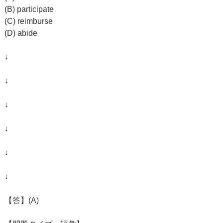
(B) participate
(C) reimburse
(D) abide
↓
↓
↓
↓
↓
↓
【答】(A)