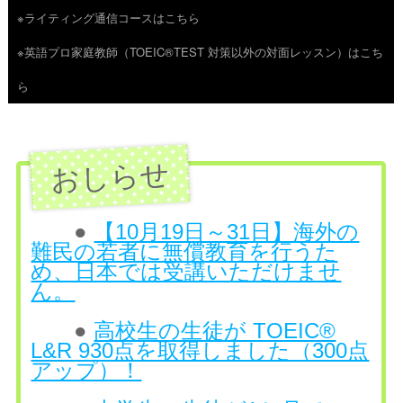
※ライティング通信コースはこちら
ツ
※英語プロ家庭教師（TOEIC®TEST 対策以外の対面レッスン）はこち
へ
ら
ス
キ
ッ
プ
●
【10月19日～31日】海外の
難民の若者に無償教育を行うた
め、日本では受講いただけませ
ん。
●
高校生の生徒が TOEIC®
L&R 930点を取得しました（300点
アップ）！