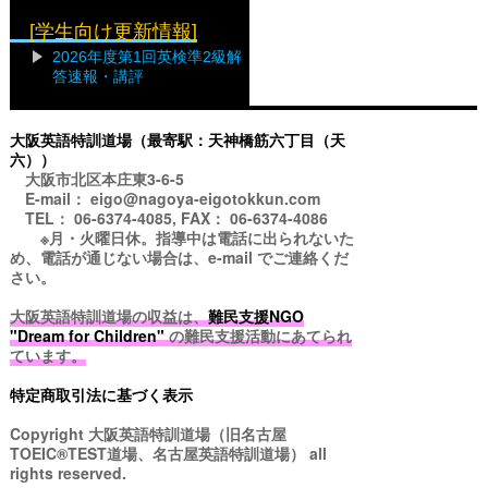
[学生向け更新情報]
2026年度第1回英検準2級解
答速報・講評
大阪英語特訓道場（最寄駅：天神橋筋六丁目（天
六））
大阪市北区本庄東3-6-5
E-mail： eigo@nagoya-eigotokkun.com
TEL： 06-6374-4085, FAX： 06-6374-4086
※月・火曜日休。指導中は電話に出られないた
め、電話が通じない場合は、e-mail でご連絡くだ
さい。
大阪英語特訓道場の収益は、
難民支援NGO
"Dream for Children"
の難民支援活動にあてられ
ています。
特定商取引法に基づく表示
Copyright
大阪英語特訓道場（旧名古屋
TOEIC®TEST道場、名古屋英語特訓道場）
all
rights reserved.