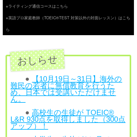
※ライティング通信コースはこちら
ツ
※英語プロ家庭教師（TOEIC®TEST 対策以外の対面レッスン）はこち
へ
ら
ス
キ
ッ
プ
●
【10月19日～31日】海外の
難民の若者に無償教育を行うた
め、日本では受講いただけませ
ん。
●
高校生の生徒が TOEIC®
L&R 930点を取得しました（300点
アップ）！