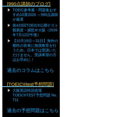
[990点講師のブログ]
TOEIC参考書・問題集おす
すめ10選2026 ～990点講師
が厳選
第433回TOEIC®公開テスト
難易度・感想＠大阪（2026
年7月12日午後）
【10月19日～31日】海外の
難民の若者に無償教育を行
うため、日本では受講いた
だけません。受講希望の方
はお早めに！
過去のコラムはこちら
[TOEIC®test予想問題]
大阪英語特訓道場
TOEIC®TEST予想問題 No.
711
過去の予想問題はこちら