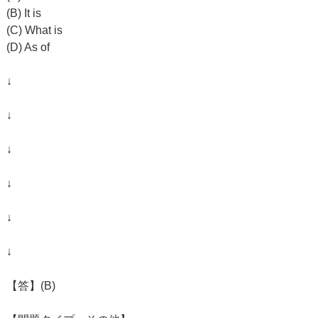
(B) It is
(C) What is
(D) As of
↓
↓
↓
↓
↓
↓
【答】(B)