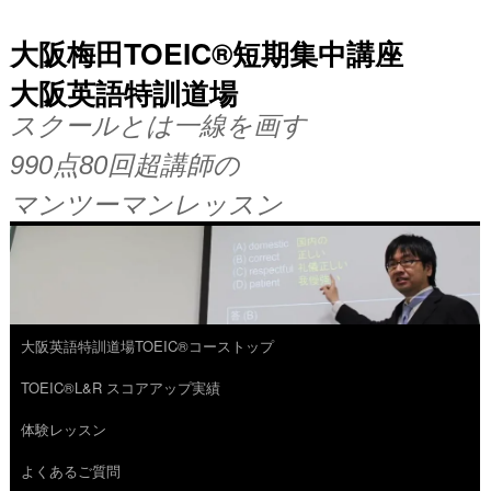
大阪梅田TOEIC®短期集中講座
大阪英語特訓道場
スクールとは一線を画す
990点80回超講師の
マンツーマンレッスン
大阪英語特訓道場TOEIC®コーストップ
コ
TOEIC®L&R スコアアップ実績
ン
体験レッスン
テ
よくあるご質問
ン