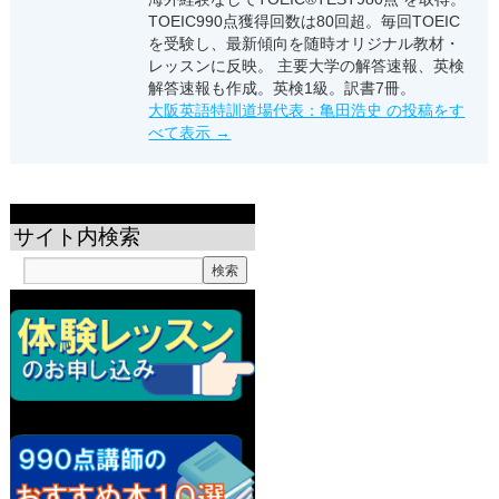
TOEIC990点獲得回数は80回超。毎回TOEIC
を受験し、最新傾向を随時オリジナル教材・
レッスンに反映。 主要大学の解答速報、英検
解答速報も作成。英検1級。訳書7冊。
大阪英語特訓道場代表：亀田浩史 の投稿をす
べて表示
→
サイト内検索