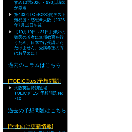
すめ10選2026 ～990点講師
が厳選
第433回TOEIC®公開テスト
難易度・感想＠大阪（2026
年7月12日午後）
【10月19日～31日】海外の
難民の若者に無償教育を行
うため、日本では受講いた
だけません。受講希望の方
はお早めに！
過去のコラムはこちら
[TOEIC®test予想問題]
大阪英語特訓道場
TOEIC®TEST予想問題 No.
710
過去の予想問題はこちら
[学生向け更新情報]