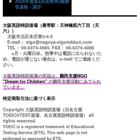
2026年度第1回英検準2級解
答速報・講評
大阪英語特訓道場（最寄駅：天神橋筋六丁目（天
六））
大阪市北区本庄東3-6-5
E-mail： eigo@nagoya-eigotokkun.com
TEL： 06-6374-4085, FAX： 06-6374-4086
※月・火曜日休。指導中は電話に出られないた
め、電話が通じない場合は、e-mail でご連絡くだ
さい。
大阪英語特訓道場の収益は、
難民支援NGO
"Dream for Children"
の難民支援活動にあてられ
ています。
特定商取引法に基づく表示
Copyright
大阪英語特訓道場（旧名古屋
TOEIC®TEST道場、名古屋英語特訓道場）
all
rights reserved.
TOEIC is a registered trademark of Educational
Testing Service (ETS). This web page is not
endorsed or approved by ETS.