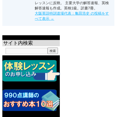
レッスンに反映。 主要大学の解答速報、英検
解答速報も作成。英検1級。訳書7冊。
大阪英語特訓道場代表：亀田浩史 の投稿をす
べて表示
→
サイト内検索