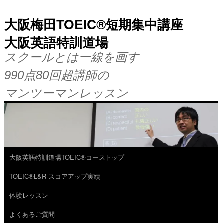
大阪梅田TOEIC®短期集中講座
大阪英語特訓道場
スクールとは一線を画す
990点80回超講師の
マンツーマンレッスン
大阪英語特訓道場TOEIC®コーストップ
コ
TOEIC®L&R スコアアップ実績
ン
体験レッスン
テ
よくあるご質問
ン