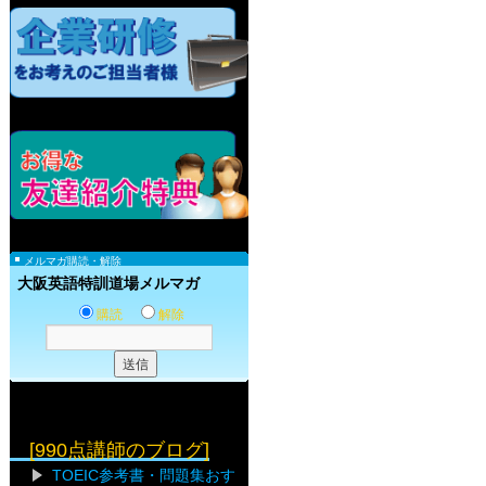
メルマガ購読・解除
大阪英語特訓道場メルマガ
購読
解除
[990点講師のブログ]
TOEIC参考書・問題集おす