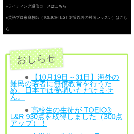
※ライティング通信コースはこちら
ツ
※英語プロ家庭教師（TOEIC®TEST 対策以外の対面レッスン）はこち
へ
ら
ス
キ
ッ
プ
●
【10月19日～31日】海外の
難民の若者に無償教育を行うた
め、日本では受講いただけませ
ん。
●
高校生の生徒が TOEIC®
L&R 930点を取得しました（300点
アップ）！