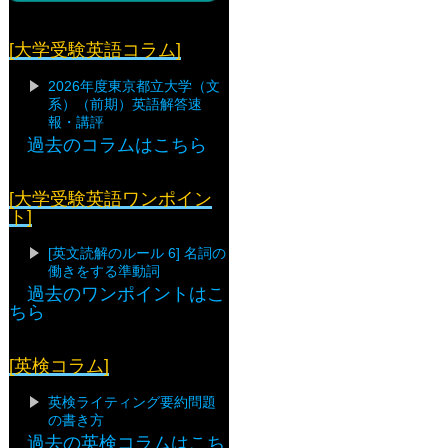
[大学受験英語コラム]
2026年度東京都立大学（文
系）（前期）英語解答速
報・講評
過去のコラムはこちら
[大学受験英語ワンポイン
ト]
[英文読解のルール 6] 名詞の
働きをする準動詞
過去のワンポイントはこ
ちら
[英検コラム]
英検ライティング要約問題
の書き方
過去の英検コラムはこち