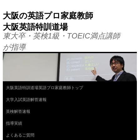
大阪の英語プロ家庭教師
大阪英語特訓道場
東大卒・英検1級・TOEIC満点講師
が指導
大阪英語特訓道場英語プロ家庭教師トップ
コ
大学入試英語解答速報
ン
英検解答速報
テ
指導実績
ン
よくあるご質問
ツ