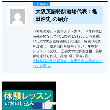
大阪英語特訓道場代表：亀
田浩史 の紹介
地方無名校から東京大学へ進学。 学生時代に
海外経験なしでTOEIC®TEST980点 を取得。
TOEIC990点獲得回数は80回超。毎回TOEIC
を受験し、最新傾向を随時オリジナル教材・
レッスンに反映。 主要大学の解答速報、英検
解答速報も作成。英検1級。訳書7冊。
大阪英語特訓道場代表：亀田浩史 の投稿をす
べて表示
→