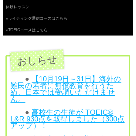
体験レッスン
へ
※ライティング通信コースはこちら
ス
※TOEICコースはこちら
キ
ッ
プ
●
【10月19日～31日】海外の
難民の若者に無償教育を行うた
め、日本では受講いただけませ
ん。
●
高校生の生徒が TOEIC®
L&R 930点を取得しました（300点
アップ）！