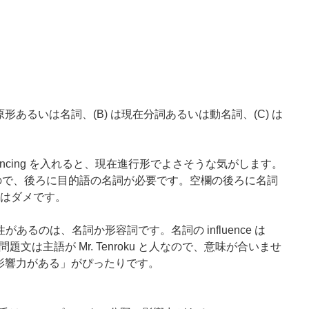
原形あるいは名詞、(B) は現在分詞あるいは動名詞、(C) は
nfluencing を入れると、現在進行形でよさそうな気がします。
動詞なので、後ろに目的語の名詞が必要です。空欄の後ろに名詞
ng はダメです。
があるのは、名詞か形容詞です。名詞の influence は
文は主語が Mr. Tenroku と人なので、意味が合いませ
al 「影響力がある」がぴったりです。