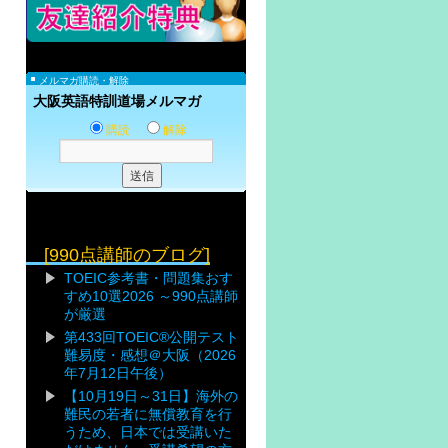
メルマガ購読・解除
大阪英語特訓道場メルマガ
購読
解除
[990点講師のブログ]
TOEIC参考書・問題集おす
すめ10選2026 ～990点講師
が厳選
第433回TOEIC®公開テスト
難易度・感想＠大阪（2026
年7月12日午後）
【10月19日～31日】海外の
難民の若者に無償教育を行
うため、日本では受講いた