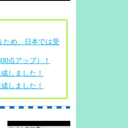
行うため、日本では受
（300点アップ）！
を達成しました！
を達成しました！