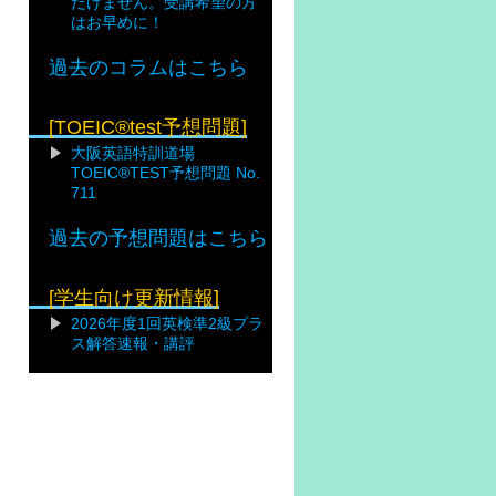
だけません。受講希望の方
はお早めに！
過去のコラムはこちら
[TOEIC®test予想問題]
大阪英語特訓道場
TOEIC®TEST予想問題 No.
711
過去の予想問題はこちら
[学生向け更新情報]
2026年度1回英検準2級プラ
ス解答速報・講評