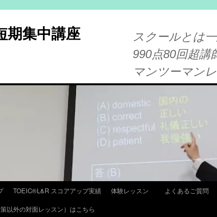
®短期集中講座
スクールとは一
990点80回超講
マンツーマン
プ
TOEIC®L&R スコアアップ実績
体験レッスン
よくあるご質問
T 対策以外の対面レッスン）はこちら