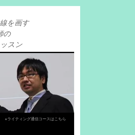
線を画す
師の
レッスン
※ライティング通信コースはこちら