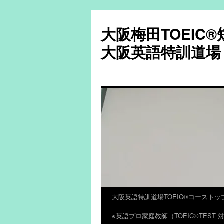
大阪梅田TOEIC
大阪英語特訓道場
大阪英語特訓道場TOEIC®コーストッ
コ
※英語プロ家庭教師（TOEIC®TES
ン