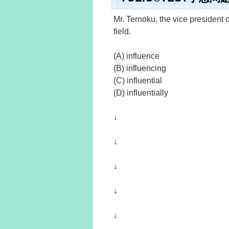
Mr. Ternoku, the vice presiden
field.
(A) influence
(B) influencing
(C) influential
(D) influentially
↓
↓
↓
↓
↓