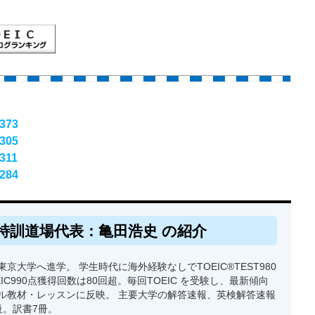
373
305
311
284
特訓道場代表：亀田浩史 の紹介
京大学へ進学。 学生時代に海外経験なしでTOEIC®TEST980
EIC990点獲得回数は80回超。毎回TOEIC を受験し、最新傾向
ル教材・レッスンに反映。 主要大学の解答速報、英検解答速報
級。訳書7冊。