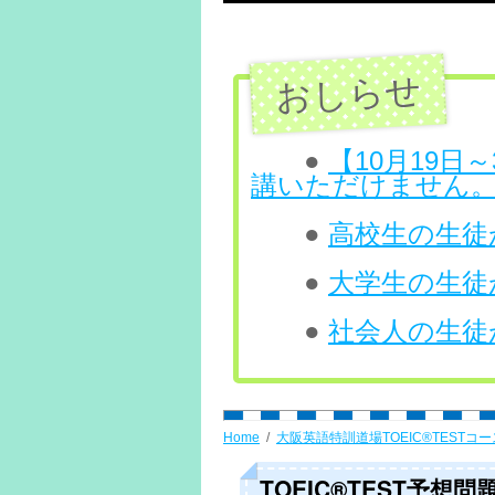
テ
ン
ツ
へ
●
【10月19
講いただけません
ス
●
高校生の生徒が
キ
ッ
●
大学生の生徒が
プ
●
社会人の生徒が
Home
大阪英語特訓道場TOEIC®TESTコー
TOEIC®TEST予想問題 