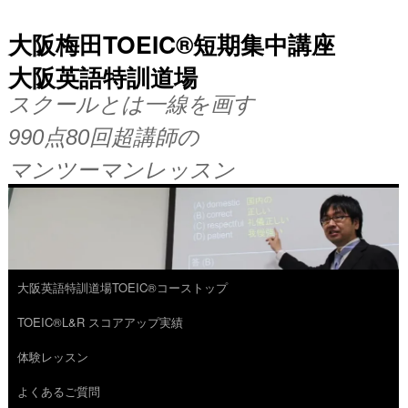
大阪梅田TOEIC®短期集中講座
大阪英語特訓道場
スクールとは一線を画す
990点80回超講師の
マンツーマンレッスン
大阪英語特訓道場TOEIC®コーストップ
コ
TOEIC®L&R スコアアップ実績
ン
体験レッスン
テ
よくあるご質問
ン