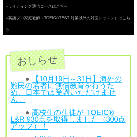
※ライティング通信コースはこちら
ツ
※英語プロ家庭教師（TOEIC®TEST 対策以外の対面レッスン）はこち
へ
ら
ス
キ
ッ
プ
●
【10月19日～31日】海外の
難民の若者に無償教育を行うた
め、日本では受講いただけませ
ん。
●
高校生の生徒が TOEIC®
L&R 930点を取得しました（300点
アップ）！