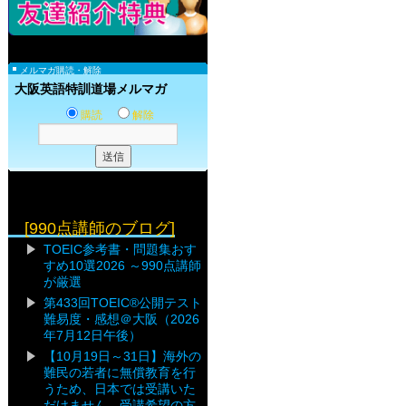
メルマガ購読・解除
大阪英語特訓道場メルマガ
購読
解除
[990点講師のブログ]
TOEIC参考書・問題集おす
すめ10選2026 ～990点講師
が厳選
第433回TOEIC®公開テスト
難易度・感想＠大阪（2026
年7月12日午後）
【10月19日～31日】海外の
難民の若者に無償教育を行
うため、日本では受講いた
だけません。受講希望の方