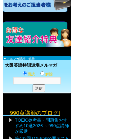
メルマガ購読・解除
大阪英語特訓道場メルマガ
購読
解除
[990点講師のブログ]
TOEIC参考書・問題集おす
すめ10選2026 ～990点講師
が厳選
第433回TOEIC®公開テスト