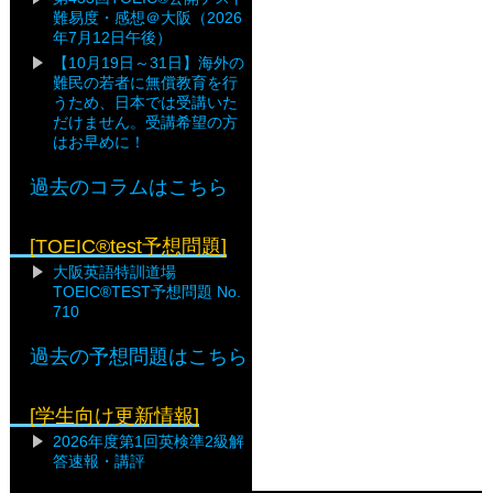
難易度・感想＠大阪（2026
年7月12日午後）
【10月19日～31日】海外の
難民の若者に無償教育を行
うため、日本では受講いた
だけません。受講希望の方
はお早めに！
過去のコラムはこちら
[TOEIC®test予想問題]
大阪英語特訓道場
TOEIC®TEST予想問題 No.
710
過去の予想問題はこちら
[学生向け更新情報]
2026年度第1回英検準2級解
答速報・講評