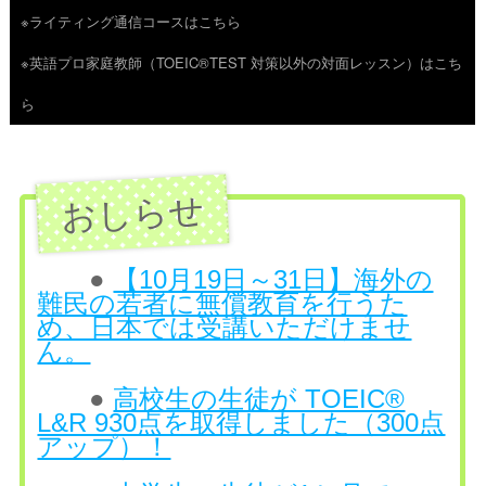
※ライティング通信コースはこちら
ツ
※英語プロ家庭教師（TOEIC®TEST 対策以外の対面レッスン）はこち
へ
ら
ス
キ
ッ
プ
●
【10月19日～31日】海外の
難民の若者に無償教育を行うた
め、日本では受講いただけませ
ん。
●
高校生の生徒が TOEIC®
L&R 930点を取得しました（300点
アップ）！