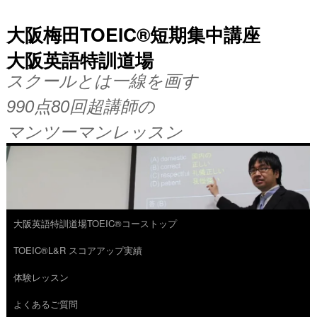
大阪梅田TOEIC®短期集中講座
大阪英語特訓道場
スクールとは一線を画す
990点80回超講師の
マンツーマンレッスン
大阪英語特訓道場TOEIC®コーストップ
コ
TOEIC®L&R スコアアップ実績
ン
体験レッスン
テ
よくあるご質問
ン