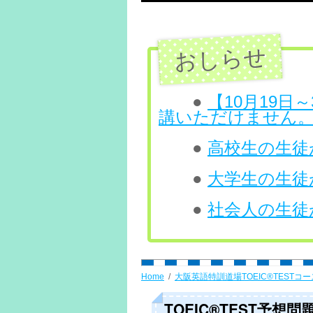
テ
ン
ツ
へ
●
【10月19
講いただけません
ス
●
高校生の生徒が
キ
ッ
●
大学生の生徒が
プ
●
社会人の生徒が
Home
大阪英語特訓道場TOEIC®TESTコー
TOEIC®TEST予想問題 