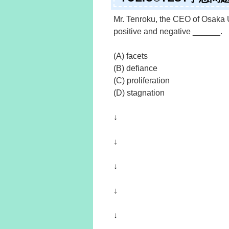
Mr. Tenroku, the CEO of Osaka 
positive and negative ______.
(A) facets
(B) defiance
(C) proliferation
(D) stagnation
↓
↓
↓
↓
↓