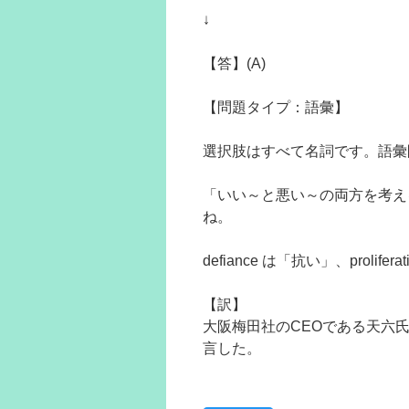
↓
【答】(A)
【問題タイプ：語彙】
選択肢はすべて名詞です。語彙
「いい～と悪い～の両方を考える
ね。
defiance は「抗い」、prolif
【訳】
大阪梅田社のCEOである天六
言した。