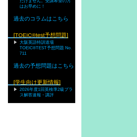
だけません。受講希望の方
はお早めに！
過去のコラムはこちら
[TOEIC®test予想問題]
大阪英語特訓道場
TOEIC®TEST予想問題 No.
711
過去の予想問題はこちら
[学生向け更新情報]
2026年度1回英検準2級プラ
ス解答速報・講評