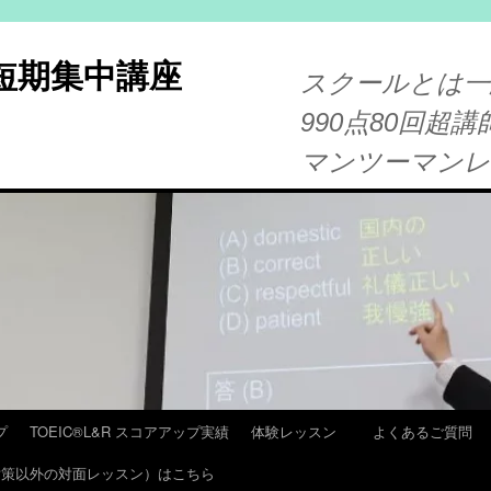
®短期集中講座
スクールとは一
990点80回超講
マンツーマン
プ
TOEIC®L&R スコアアップ実績
体験レッスン
よくあるご質問
T 対策以外の対面レッスン）はこちら