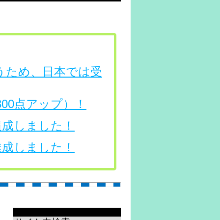
行うため、日本では受
（300点アップ）！
を達成しました！
を達成しました！