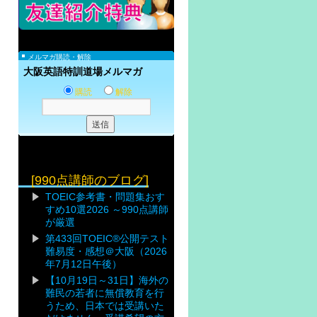
メルマガ購読・解除
大阪英語特訓道場メルマガ
購読
解除
[990点講師のブログ]
TOEIC参考書・問題集おす
すめ10選2026 ～990点講師
が厳選
第433回TOEIC®公開テスト
難易度・感想＠大阪（2026
年7月12日午後）
【10月19日～31日】海外の
難民の若者に無償教育を行
うため、日本では受講いた