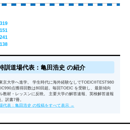
319
151
241
138
特訓道場代表：亀田浩史 の紹介
京大学へ進学。 学生時代に海外経験なしでTOEIC®TEST980
EIC990点獲得回数は80回超。毎回TOEIC を受験し、最新傾向
ル教材・レッスンに反映。 主要大学の解答速報、英検解答速報
級。訳書7冊。
場代表：亀田浩史 の投稿をすべて表示
→