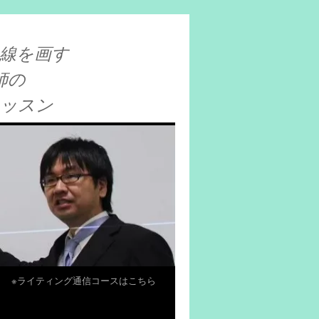
線を画す
師の
レッスン
※ライティング通信コースはこちら