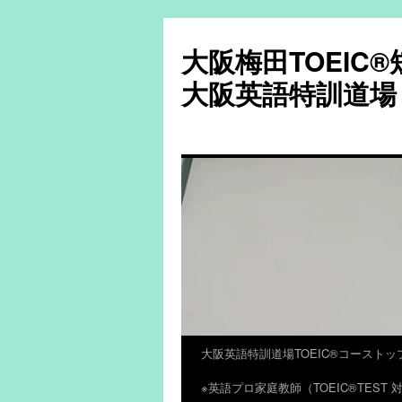
大阪梅田TOEIC
大阪英語特訓道場
大阪英語特訓道場TOEIC®コーストッ
コ
※英語プロ家庭教師（TOEIC®TES
ン