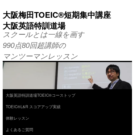
大阪梅田TOEIC®短期集中講座
大阪英語特訓道場
スクールとは一線を画す
990点80回超講師の
マンツーマンレッスン
大阪英語特訓道場TOEIC®コーストップ
コ
TOEIC®L&R スコアアップ実績
ン
体験レッスン
テ
よくあるご質問
ン