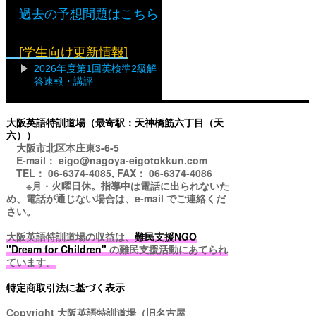
過去の予想問題はこちら
[学生向け更新情報]
2026年度第1回英検準2級解
答速報・講評
大阪英語特訓道場（最寄駅：天神橋筋六丁目（天
六））
大阪市北区本庄東3-6-5
E-mail： eigo@nagoya-eigotokkun.com
TEL： 06-6374-4085, FAX： 06-6374-4086
※月・火曜日休。指導中は電話に出られないた
め、電話が通じない場合は、e-mail でご連絡くだ
さい。
大阪英語特訓道場の収益は、
難民支援NGO
"Dream for Children"
の難民支援活動にあてられ
ています。
特定商取引法に基づく表示
Copyright
大阪英語特訓道場（旧名古屋