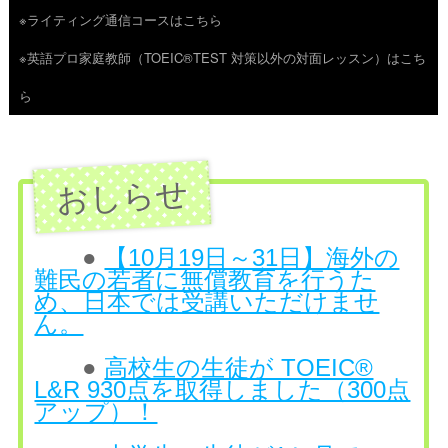
※ライティング通信コースはこちら
ツ
※英語プロ家庭教師（TOEIC®TEST 対策以外の対面レッスン）はこち
へ
ら
ス
キ
ッ
プ
●
【10月19日～31日】海外の
難民の若者に無償教育を行うた
め、日本では受講いただけませ
ん。
●
高校生の生徒が TOEIC®
L&R 930点を取得しました（300点
アップ）！