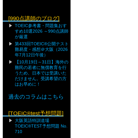
[990点講師のブログ]
TOEIC参考書・問題集おす
すめ10選2026 ～990点講師
が厳選
第433回TOEIC®公開テスト
難易度・感想＠大阪（2026
年7月12日午後）
【10月19日～31日】海外の
難民の若者に無償教育を行
うため、日本では受講いた
だけません。受講希望の方
はお早めに！
過去のコラムはこちら
[TOEIC®test予想問題]
大阪英語特訓道場
TOEIC®TEST予想問題 No.
710