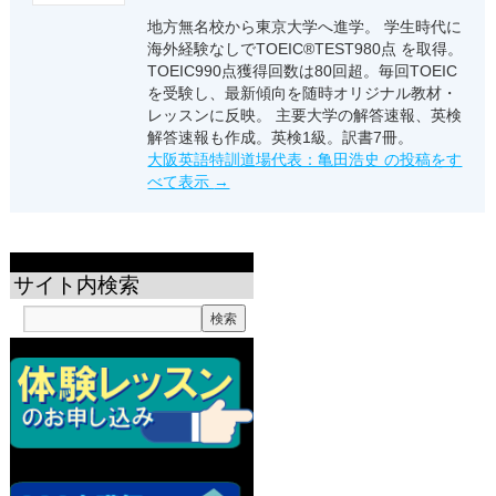
地方無名校から東京大学へ進学。 学生時代に
海外経験なしでTOEIC®TEST980点 を取得。
TOEIC990点獲得回数は80回超。毎回TOEIC
を受験し、最新傾向を随時オリジナル教材・
レッスンに反映。 主要大学の解答速報、英検
解答速報も作成。英検1級。訳書7冊。
大阪英語特訓道場代表：亀田浩史 の投稿をす
べて表示
→
サイト内検索