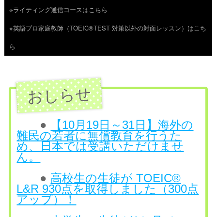
※ライティング通信コースはこちら
ツ
※英語プロ家庭教師（TOEIC®TEST 対策以外の対面レッスン）はこち
へ
ら
ス
キ
ッ
プ
●
【10月19日～31日】海外の
難民の若者に無償教育を行うた
め、日本では受講いただけませ
ん。
●
高校生の生徒が TOEIC®
L&R 930点を取得しました（300点
アップ）！