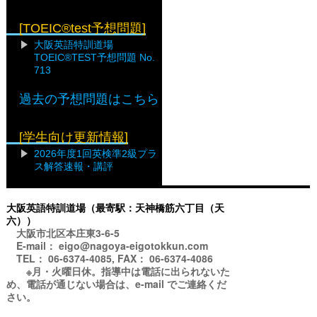
[TOEIC®test予想問題]
大阪英語特訓道場
TOEIC®TEST予想問題 No.
713
過去の予想問題はこちら
[学生向け更新情報]
2026年度1回英検準2級プラ
ス解答速報・講評
大阪英語特訓道場（最寄駅：天神橋筋六丁目（天
六））
大阪市北区本庄東3-6-5
E-mail： eigo@nagoya-eigotokkun.com
TEL： 06-6374-4085, FAX： 06-6374-4086
※月・火曜日休。指導中は電話に出られないた
め、電話が通じない場合は、e-mail でご連絡くだ
さい。