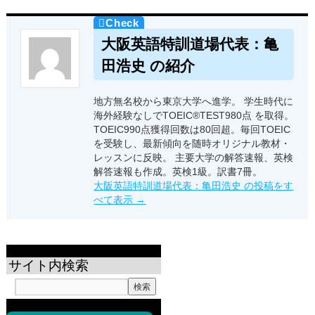
大阪英語特訓道場代表：亀
田浩史 の紹介
地方無名校から東京大学へ進学。 学生時代に
海外経験なしでTOEIC®TEST980点 を取得。
TOEIC990点獲得回数は80回超。毎回TOEIC
を受験し、最新傾向を随時オリジナル教材・
レッスンに反映。 主要大学の解答速報、英検
解答速報も作成。英検1級。訳書7冊。
大阪英語特訓道場代表：亀田浩史 の投稿をす
べて表示
→
サイト内検索