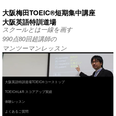
大阪梅田TOEIC®短期集中講座
大阪英語特訓道場
スクールとは一線を画す
990点80回超講師の
マンツーマンレッスン
大阪英語特訓道場TOEIC®コーストップ
コ
TOEIC®L&R スコアアップ実績
ン
体験レッスン
テ
よくあるご質問
ン