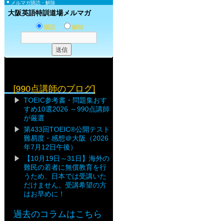
メルマガ購読・解除
大阪英語特訓道場メルマガ
購読
解除
[990点講師のブログ]
TOEIC参考書・問題集おす
すめ10選2026 ～990点講師
が厳選
第433回TOEIC®公開テスト
難易度・感想＠大阪（2026
年7月12日午後）
【10月19日～31日】海外の
難民の若者に無償教育を行
うため、日本では受講いた
だけません。受講希望の方
はお早めに！
過去のコラムはこちら