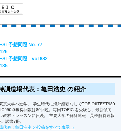
ST予想問題 No. 77
126
ST予想問題 vol.882
135
特訓道場代表：亀田浩史 の紹介
京大学へ進学。 学生時代に海外経験なしでTOEIC®TEST980
EIC990点獲得回数は80回超。毎回TOEIC を受験し、最新傾向
ル教材・レッスンに反映。 主要大学の解答速報、英検解答速報
級。訳書7冊。
場代表：亀田浩史 の投稿をすべて表示
→