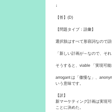
↓
【答】(D)
【問題タイプ：語彙】
選択肢はすべて形容詞なので語
「新しい計画が～なので、それ
そうすると、viable 「実現
arrogant は「傲慢な」、ano
いう意味です。
【訳】
新マーケティング計画は実現可
ことに決めた。