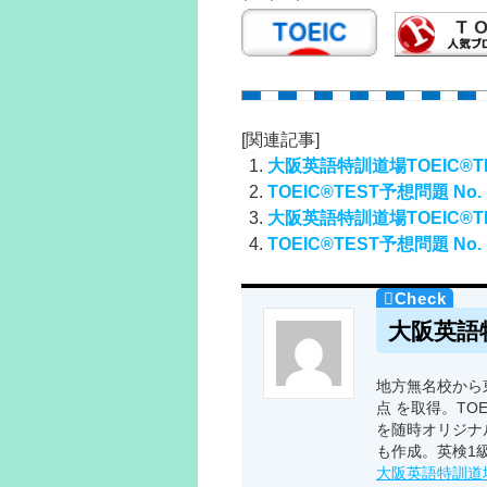
[関連記事]
大阪英語特訓道場TOEIC®TE
TOEIC®TEST予想問題 No. 
大阪英語特訓道場TOEIC®TE
TOEIC®TEST予想問題 No. 
大阪英語
地方無名校から東
点 を取得。TO
を随時オリジナ
も作成。英検1
大阪英語特訓道