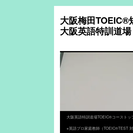
大阪梅田TOEIC
大阪英語特訓道場
大阪英語特訓道場TOEIC®コーストッ
コ
※英語プロ家庭教師（TOEIC®TES
ン