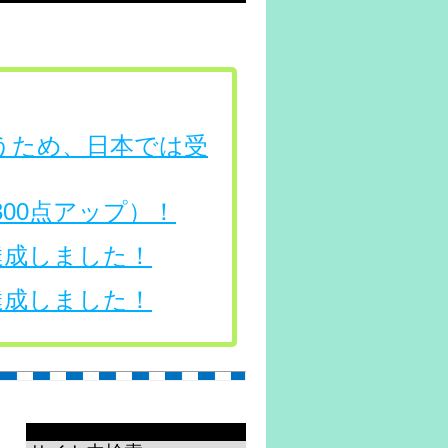
行うため、日本では受
（300点アップ）！
を達成しました！
を達成しました！