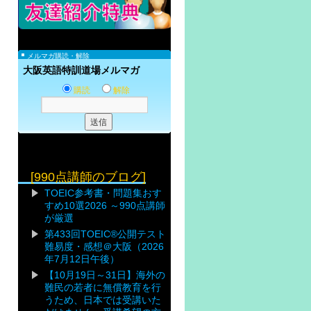
メルマガ購読・解除
大阪英語特訓道場メルマガ
購読
解除
[990点講師のブログ]
TOEIC参考書・問題集おす
すめ10選2026 ～990点講師
が厳選
第433回TOEIC®公開テスト
難易度・感想＠大阪（2026
年7月12日午後）
【10月19日～31日】海外の
難民の若者に無償教育を行
うため、日本では受講いた