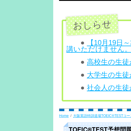
テ
ン
ツ
へ
●
【10月19
講いただけません
ス
●
高校生の生徒が
キ
ッ
●
大学生の生徒が
プ
●
社会人の生徒が
Home
大阪英語特訓道場TOEIC®TESTコー
TOEIC®TEST予想問題 