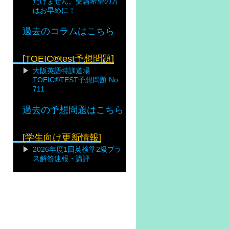
だけません。受講希望の方
はお早めに！
過去のコラムはこちら
[TOEIC®test予想問題]
大阪英語特訓道場
TOEIC®TEST予想問題 No.
711
過去の予想問題はこちら
[学生向け更新情報]
2026年度1回英検準2級プラ
ス解答速報・講評