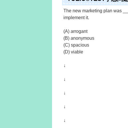
The new marketing plan was ___
implement it.
(A) arrogant
(B) anonymous
(C) spacious
(D) viable
↓
↓
↓
↓
↓