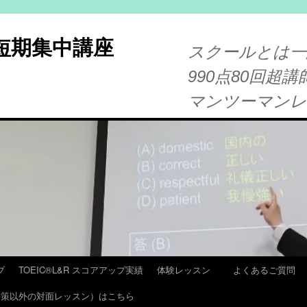
®短期集中講座
スクールとは一
990点80回超講
マンツーマン
プ
TOEIC®L&R スコアアップ実績
体験レッスン
よくあるご質問
T 対策以外の対面レッスン）はこちら