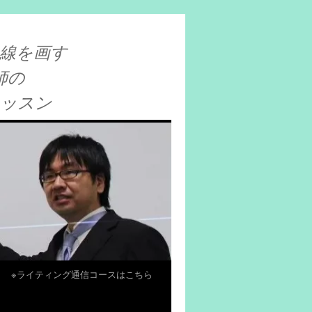
線を画す
師の
レッスン
※ライティング通信コースはこちら